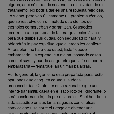
alguna; aquí sólo puedo sostener la efectividad de mi
tratamiento. No podría darles una respuesta religiosa.
Lo siento, pero veo únicamente un problema técnico,
que se resuelve con un método que cientos de
ejemplos comprueban y garantizan. Si ustedes
recurren a una persona de la jerarquía eclesiástica
para que disipe sus dudas, con seguridad lo hará, y
obtendrán la paz espiritual que el credo les confiere.
Ahora bien, no hará que usted, Ester, quede
embarazada. La experiencia me ha mostrado casos
como el suyo, y puedo asegurarle que la fe no podrá
embarazarla —remarqué las últimas palabras.
Por lo general, la gente no está preparada para recibir
opiniones que choquen contra sus ideas
preconcebidas. Cualquier cosa razonable que uno
intente transmitir, caerá en el saco roto del ignorante, o
será considerada injuria por el fanático. Si el herido ha
sido sacudido en sus tan arraigadas como falsas
convicciones, se corre el riesgo de obtener una
reacción violenta. Es conveniente mantenerse al