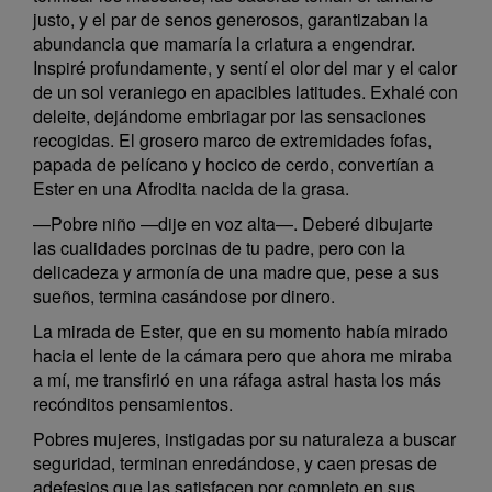
justo, y el par de senos generosos, garantizaban la
abundancia que mamaría la criatura a engendrar.
Inspiré profundamente, y sentí el olor del mar y el calor
de un sol veraniego en apacibles latitudes. Exhalé con
deleite, dejándome embriagar por las sensaciones
recogidas. El grosero marco de extremidades fofas,
papada de pelícano y hocico de cerdo, convertían a
Ester en una Afrodita nacida de la grasa.
—Pobre niño —dije en voz alta—. Deberé dibujarte
las cualidades porcinas de tu padre, pero con la
delicadeza y armonía de una madre que, pese a sus
sueños, termina casándose por dinero.
La mirada de Ester, que en su momento había mirado
hacia el lente de la cámara pero que ahora me miraba
a mí, me transfirió en una ráfaga astral hasta los más
recónditos pensamientos.
Pobres mujeres, instigadas por su naturaleza a buscar
seguridad, terminan enredándose, y caen presas de
adefesios que las satisfacen por completo en sus