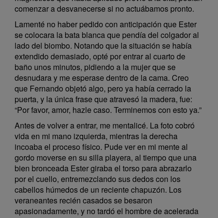
comenzar a desvanecerse si no actuábamos pronto.
Lamenté no haber pedido con anticipación que Ester
se colocara la bata blanca que pendía del colgador al
lado del biombo. Notando que la situación se había
extendido demasiado, opté por entrar al cuarto de
baño unos minutos, pidiendo a la mujer que se
desnudara y me esperase dentro de la cama. Creo
que Fernando objetó algo, pero ya había cerrado la
puerta, y la única frase que atravesó la madera, fue:
“Por favor, amor, hazle caso. Terminemos con esto ya.”
Antes de volver a entrar, me mentalicé. La foto cobró
vida en mi mano izquierda, mientras la derecha
incoaba el proceso físico. Pude ver en mi mente al
gordo moverse en su silla playera, al tiempo que una
bien bronceada Ester giraba el torso para abrazarlo
por el cuello, entremezclando sus dedos con los
cabellos húmedos de un reciente chapuzón. Los
veraneantes recién casados se besaron
apasionadamente, y no tardó el hombre de acelerada