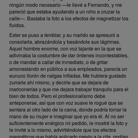
ningún modo necesario —le llevé a Fernando, y me
pareció que estaba ayudando a un niño a cruzar la
calle—. Bastaba la foto a los efectos de magnetizar los
fluidos.
Ester se puso a temblar, y su marido se apresuró a
consolarla, abrazándola y besándole sus lágrimas.
Aquel hombre enorme, con voz tajante en la que se
adivinaba la costumbre de dar órdenes incontestables,
o de mandar a callar de inmediato, o de gritar
amonestando en público a sus empleados, parecía un
eunuco llorón de nalgas infladas. Me hubiera gustado
zurrarle ahí mismo, y decirle que se dejara de
mariconerías y que me dejara trabajar tranquilo para el
bien de todos. Pero el profesionalismo debe
anteponerse, así que con voz suave le rogué que se
sentara al otro lado de la cama, donde podría tomar la
mano de su mujer e imaginar que yo era él. Al no ser
suficientemente enérgico mi pedido, le mostré la foto y
le invité a lo mismo, advirtiéndole que los efectos
magnéticos que había aplicado previo a la cita, podían