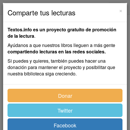
textos.info
Navega
×
Comparte tus lecturas
EL TRATAMIENTO
Textos.info es un proyecto gratuito de promoción
de la lectura
.
A. J. Bozinsky
Ayúdanos a que nuestros libros lleguen a más gente
compartiendo lecturas en las redes sociales.
ficción rara relatos incómodos
Si puedes y quieres, también puedes hacer una
donación para mantener el proyecto y posibilitar que
nuestra biblioteca siga creciendo.
Índice
Donar
Twitter
EL TRATAMIENTO
Facebook