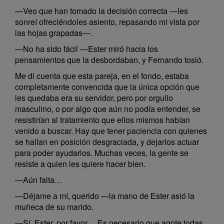
—Veo que han tomado la decisión correcta —les
sonreí ofreciéndoles asiento, repasando mi vista por
las hojas grapadas—.
—No ha sido fácil —Ester miró hacia los
pensamientos que la desbordaban, y Fernando tosió.
Me di cuenta que esta pareja, en el fondo, estaba
completamente convencida que la única opción que
les quedaba era su servidor, pero por orgullo
masculino, o por algo que aún no podía entender, se
resistirían al tratamiento que ellos mismos habían
venido a buscar. Hay que tener paciencia con quienes
se hallan en posición desgraciada, y dejarlos actuar
para poder ayudarlos. Muchas veces, la gente se
resiste a quien les quiere hacer bien.
—Aún falta…
—Déjame a mí, querido —la mano de Ester asió la
muñeca de su marido.
—Sí, Ester, por favor… Es necesario que agote todas