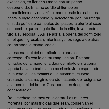
excitación, en llenar su mano con un pecho
desprendido. Ella, no perdió el tiempo en
romanticismos, y deslizó la mano desde los cabellos
hasta la ingle escondida, y, acicateada por una ráfaga
emitida por los preámbulos del placer, la aferró al sexo
del hombre que se irguió tirando la silla, levantando en
vilo a su esposa… Así se abría la puerta del dormitorio
en el que ingresaban, mientras yo los seguía de atrás,
conectando la mentalización.
La escena real del dormitorio, en nada se
correspondía con la de mi imaginación. Estaban
tomados de la mano, ella dura de miedo en la cama,
tapada hasta la barbilla, como si estuviera esperando
la muerte; él, las rodillas en la alfombra, el torso
cruzando la cama, gimoteando, tratando de resignarse
a la pérdida del honor. Casi ponen en riesgo mi
concentración.
De inmediato me metí en la cama. Las mujeres
morenas, por más frígidas que sean, conservan el
calor en sus carnes; no se puede decir lo mismo de las