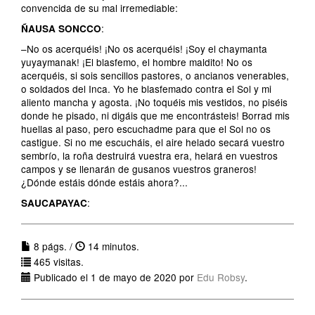
convencida de su mal irremediable:
:
ÑAUSA SONCCO
–No os acerquéis! ¡No os acerquéis! ¡Soy el chaymanta
yuyaymanak! ¡El blasfemo, el hombre maldito! No os
acerquéis, si sois sencillos pastores, o ancianos venerables,
o soldados del Inca. Yo he blasfemado contra el Sol y mi
aliento mancha y agosta. ¡No toquéis mis vestidos, no piséis
donde he pisado, ni digáis que me encontrásteis! Borrad mis
huellas al paso, pero escuchadme para que el Sol no os
castigue. Si no me escucháis, el aire helado secará vuestro
sembrío, la roña destruirá vuestra era, helará en vuestros
campos y se llenarán de gusanos vuestros graneros!
¿Dónde estáis dónde estáis ahora?...
:
SAUCAPAYAC
8 págs. /
14 minutos.
465 visitas.
Publicado el 1 de mayo de 2020 por
Edu Robsy
.