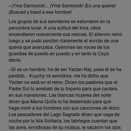
–¡Yma Samiyock!... ¡Yma Samiyock! ¡Es una quena!
¡Buscad y traed a ese hombre!
Los grupos de sus servidores se esfumaron en la
penumbra lunar. A una actitud del Inca, otros
encendieron nuevamente sus resinas. El silencio reinó
luego y se pudo percibir claramente el sonido de una
quena que avanzaba. Oyéronse las voces de los
guardias de puesto en puesto y en tanto la Coya
decía:
–Si es un hombre, ha de ser Yactan-Naj, pues él se ha
perdido... Kuychy mi servidora, me ha dicho que
Yactan no está en el reino. Dicen los pastores que el
Padre Sol lo arrebató de tu Imperio para que cantara
en sus mansiones. Las blancas mujeres del norte
dicen que Mama Quilla lo ha desterrado para que
haga morir a los hombres con sus canciones de dolor.
Los pescadores del Lago Sagrado dicen que vaga de
noche por la Isla Solitaria; los labriegos cuentan que
las aves, envidiosas de su música, le sacaron los ojos