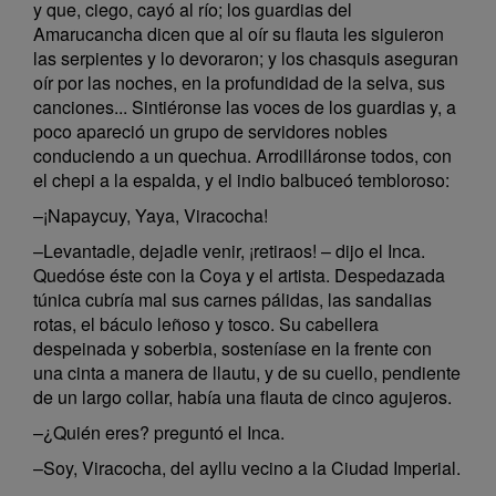
y que, ciego, cayó al río; los guardias del
Amarucancha dicen que al oír su flauta les siguieron
las serpientes y lo devoraron; y los chasquis aseguran
oír por las noches, en la profundidad de la selva, sus
canciones... Sintiéronse las voces de los guardias y, a
poco apareció un grupo de servidores nobles
conduciendo a un quechua. Arrodilláronse todos, con
el chepi a la espalda, y el indio balbuceó tembloroso:
–¡Napaycuy, Yaya, Viracocha!
–Levantadle, dejadle venir, ¡retiraos! – dijo el Inca.
Quedóse éste con la Coya y el artista. Despedazada
túnica cubría mal sus carnes pálidas, las sandalias
rotas, el báculo leñoso y tosco. Su cabellera
despeinada y soberbia, sosteníase en la frente con
una cinta a manera de llautu, y de su cuello, pendiente
de un largo collar, había una flauta de cinco agujeros.
–¿Quién eres? preguntó el Inca.
–Soy, Viracocha, del ayllu vecino a la Ciudad Imperial.