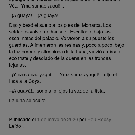
Vé... ¡Yma sumac yaqui!...
–¡Aiguayá! ... ¡Aiguayá!...
Dijo y besó el suelo a los pies del Monarca. Los
soldados volvieron hacia él. Escoltado, bajó las
escalinatas del palacio. Volvieron a su puesto los
guardias. Alimentaron las resinas y, poco a poco, bajo
la luz serena y silenciosa de la Luna, volvió a oírse el
eco triste y desolado de la quena en las frondas
lejanas.
–¡Yma sumac yaqui! ... ¡Yma sumac yaqui!... dijo el
Inca a la Coya.
–¡Aiguayá!... sonó a lo lejos la voz del artista.
La luna se ocultó.
Publicado el
1 de mayo de 2020
por
Edu Robsy
.
Leído
.