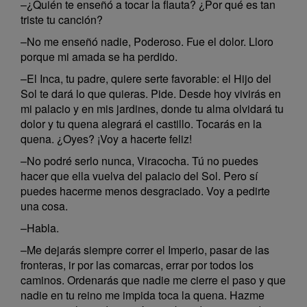
–¿Quién te enseñó a tocar la flauta? ¿Por qué es tan
triste tu canción?
–No me enseñó nadie, Poderoso. Fue el dolor. Lloro
porque mi amada se ha perdido.
–El Inca, tu padre, quiere serte favorable: el Hijo del
Sol te dará lo que quieras. Pide. Desde hoy vivirás en
mi palacio y en mis jardines, donde tu alma olvidará tu
dolor y tu quena alegrará el castillo. Tocarás en la
quena. ¿Oyes? ¡Voy a hacerte feliz!
–No podré serlo nunca, Viracocha. Tú no puedes
hacer que ella vuelva del palacio del Sol. Pero sí
puedes hacerme menos desgraciado. Voy a pedirte
una cosa.
–Habla.
–Me dejarás siempre correr el Imperio, pasar de las
fronteras, ir por las comarcas, errar por todos los
caminos. Ordenarás que nadie me cierre el paso y que
nadie en tu reino me impida toca la quena. Hazme