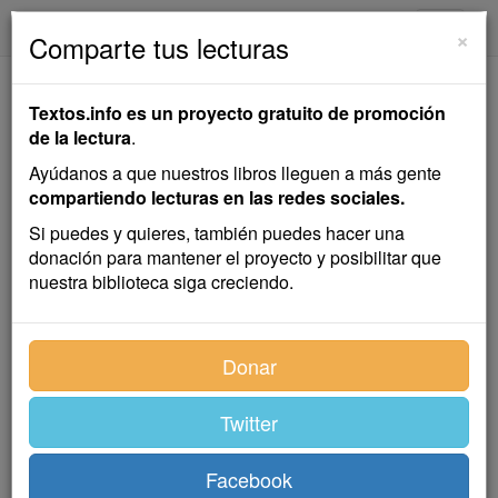
textos.info
Navega
×
Comparte tus lecturas
El Alma de la Quena
Textos.info es un proyecto gratuito de promoción
de la lectura
.
Abraham Valdelomar
Ayúdanos a que nuestros libros lleguen a más gente
compartiendo lecturas en las redes sociales.
Cuento
Si puedes y quieres, también puedes hacer una
donación para mantener el proyecto y posibilitar que
nuestra biblioteca siga creciendo.
El Inca, en la terraza, vio caer el Sol, en la paz de la
tarde, oyendo la misma melodía que escuchara en el
camino la víspera. Había hecho detener su comitiva.
Donar
Los haravicus interrogaron con las flautas, los
naupachikas se internaron en el valle, pero el Inca no
Twitter
supo si aquella música dolorosa y extraña era de un
hombre o de un ave. Ahora lo sentía algo más clara
aunque imprecisa, y aguzaba sus oídos para percibirla
Facebook
mejor. Era un sonido mezcla de alegría y dolor, como