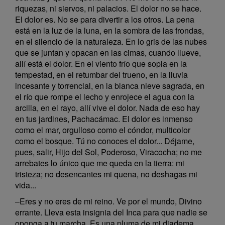
riquezas, ni siervos, ni palacios. El dolor no se hace.
El dolor es. No se para divertir a los otros. La pena
está en la luz de la luna, en la sombra de las frondas,
en el silencio de la naturaleza. En lo gris de las nubes
que se juntan y opacan en las cimas, cuando llueve,
allí está el dolor. En el viento frío que sopla en la
tempestad, en el retumbar del trueno, en la lluvia
incesante y torrencial, en la blanca nieve sagrada, en
el río que rompe el lecho y enrojece el agua con la
arcilla, en el rayo, allí vive el dolor. Nada de eso hay
en tus jardines, Pachacámac. El dolor es inmenso
como el mar, orgulloso como el cóndor, multicolor
como el bosque. Tú no conoces el dolor... Déjame,
pues, salir, Hijo del Sol, Poderoso, Viracocha; no me
arrebates lo único que me queda en la tierra: mi
tristeza; no desencantes mi quena, no deshagas mi
vida...
–Eres y no eres de mi reino. Ve por el mundo, Divino
errante. Lleva esta insignia del Inca para que nadie se
oponga a tu marcha. Es una pluma de mi diadema...