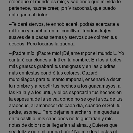
creer que el mundo es mío; y sabiendo que mi vida te
pertenece, hazme creer, ¡oh Viracocha!, que puedo
entregarla al dolor...
–Te daré siervos, te ennobleceré, podrás acercarte a
mi trono y marchar en mi comitiva. Tendrás trajes
suaves de alpacas tiernas y siervos que colmen tus
deseos. Pero tocarás la quena...
–¡Padre mío! ¡Padre mío! ¡Déjame ir por el mundo!... Yo
cantaré canciones al Inti en tu nombre. En los árboles
más gruesos grabaré tus insignias y en las piedras
más enhiestas pondré tus colores. Cazaré
murciélagos para tu manto imperial, enseñaré a decir
tu nombre y a repetir tus hechos a los guacamayos, a
las kalla y a los uritu, y ellos esparcirán tus hechos en
la espesura de la selva, donde no se oye la voz de tus
arabecus, al amanecer de cada día, cuando el Sol, tu
padre, asome... Pero déjame marchar si me quedara
en tu castillo, mis canciones no te gustarían y mis
notas de dolor no te llegarían al alma. ¿Quieres que
sea feliz y que mi quena llore? No me des fiestas ni