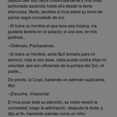
dejaba caer sus rayos misteriosamente y una brisa
perfumada ascendía hasta ella desde la tierra
silenciosa. Mudo, sentóse el Inca sobre su trono de
palma negra incrustado de oro.
–Si fuera un hombre el que toca esa música, me
gustaría tenerlo en el palacio; si una ave, en mis
jardines...
–Ordénalo, Pachacámac.
–Si fuera un hombre, sería fácil tomarlo para mi
servicio; más si son aves, nada puede contra ellas mi
voluntad, que son oficiantes de la pompa del Sol, mi
padre...
De pronto, la Coya, haciendo un ademán suplicante,
dijo:
–¡Escucha, Viracocha!
El Inca puso toda su atención, su rostro reveló la
curiosidad, luego la admiración, después la duda, y
dijo al fin, haciendo palmas como un niño: