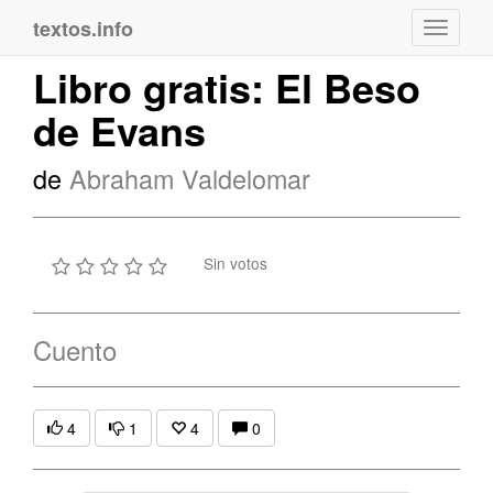
textos.info
Navega
Libro gratis: El Beso
de Evans
de
Abraham Valdelomar
Sin votos
Cuento
4
1
4
0