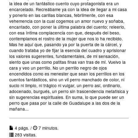
la idea de un fantástico cuento cuyo protagonista era un
encarcelado. Recreábame ya con la idea de llegar a mi casa
y ponerlo en las carillas blancas, febrilmente, con esa
vehemencia con la cual cogemos un amor nuevo y soñaba,
encantado, con poner la última palabra del cuento; releerlo,
con esa íntima complacencia con que, después del beso,
contemplamos el rostro de la mujer que nos lo ha recibido.
Mas he aquí que, pasando ya por la puerta de la cárcel, y
cuando trataba yo de fijar la esencia del cuadro y aprisionar
los valores sugerentes, fundamentales, de mi sensación,
siento que unas como patitas finas van tras de mí. Vuelvo la
cara y veo un perrillo. No un perrillo negro de ojos
encendidos como es menester que sean los perrillos en los
cuentos fantásticos, sino un vil perro manchado de color, ni
sucio ni limpio, ni trágico ni vulgar, un perro así, ordinario,
adocenado, burgués, un perro sin trascendencia metafísica y
sin sugerencias espirituales. En suma, lo que puede ser un
perro que pasa por la calle de Guadalupe a las dos de la
mañana...
4 págs. /
7 minutos.
283 visitas.