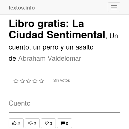
textos.info
Navega
Libro gratis: La
Ciudad Sentimental
, Un
cuento, un perro y un asalto
de
Abraham Valdelomar
Sin votos
Cuento
2
2
3
0