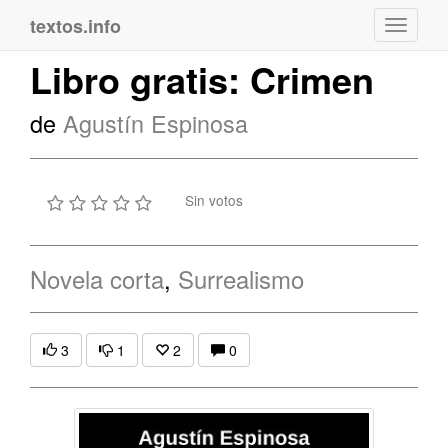
textos.info
Navega
Libro gratis: Crimen
de
Agustín Espinosa
Sin votos
Novela corta
,
Surrealismo
3
1
2
0