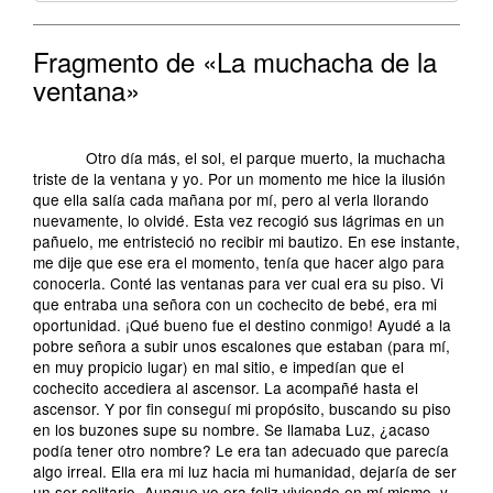
Fragmento de «La muchacha de la
ventana»
Otro día más, el sol, el parque muerto, la muchacha
triste de la ventana y yo. Por un momento me hice la ilusión
que ella salía cada mañana por mí, pero al verla llorando
nuevamente, lo olvidé. Esta vez recogió sus lágrimas en un
pañuelo, me entristeció no recibir mi bautizo. En ese instante,
me dije que ese era el momento, tenía que hacer algo para
conocerla. Conté las ventanas para ver cual era su piso. Vi
que entraba una señora con un cochecito de bebé, era mi
oportunidad. ¡Qué bueno fue el destino conmigo! Ayudé a la
pobre señora a subir unos escalones que estaban (para mí,
en muy propicio lugar) en mal sitio, e impedían que el
cochecito accediera al ascensor. La acompañé hasta el
ascensor. Y por fin conseguí mi propósito, buscando su piso
en los buzones supe su nombre. Se llamaba Luz, ¿acaso
podía tener otro nombre? Le era tan adecuado que parecía
algo irreal. Ella era mi luz hacia mi humanidad, dejaría de ser
un ser solitario. Aunque yo era feliz viviendo en mí mismo, y