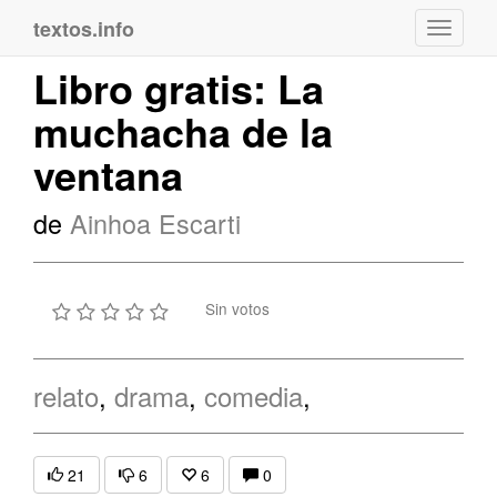
textos.info
Navega
Libro gratis: La
muchacha de la
ventana
de
Ainhoa Escarti
Sin votos
relato
,
drama
,
comedia
,
21
6
6
0