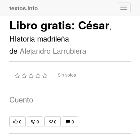
textos.info
Navega
Libro gratis: César
,
HIstoria madrileña
de
Alejandro Larrubiera
Sin votos
Cuento
0
0
0
0