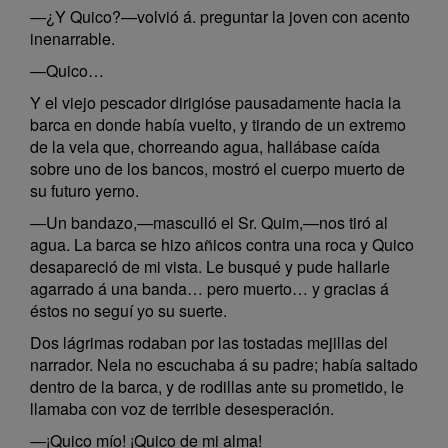
—¿Y Quico?—volvió á. preguntar la joven con acento
inenarrable.
—Quico…
Y el viejo pescador dirigióse pausadamente hacia la
barca en donde había vuelto, y tirando de un extremo
de la vela que, chorreando agua, hallábase caída
sobre uno de los bancos, mostró el cuerpo muerto de
su futuro yerno.
—Un bandazo,—masculló el Sr. Quim,—nos tiró al
agua. La barca se hizo añicos contra una roca y Quico
desapareció de mi vista. Le busqué y pude hallarle
agarrado á una banda… pero muerto… y gracias á
éstos no seguí yo su suerte.
Dos lágrimas rodaban por las tostadas mejillas del
narrador. Nela no escuchaba á su padre; había saltado
dentro de la barca, y de rodillas ante su prometido, le
llamaba con voz de terrible desesperación.
—¡Quico mío! ¡Quico de mi alma!