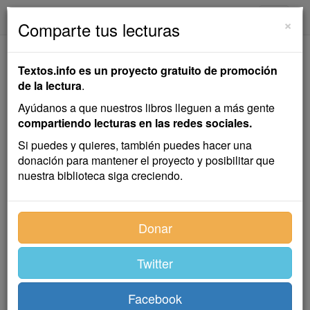
textos.info
Navega
×
Comparte tus lecturas
La Barca del Olvido
Textos.info es un proyecto gratuito de promoción
de la lectura
.
Alejandro Larrubiera
Ayúdanos a que nuestros libros lleguen a más gente
compartiendo lecturas en las redes sociales.
Cuento
Si puedes y quieres, también puedes hacer una
donación para mantener el proyecto y posibilitar que
nuestra biblioteca siga creciendo.
¡Qué tarde más triste!… El cielo era de plomo y el mar
aparecía negruzco. Ahí en la playa estaba todo el
pueblo mirando atentamente hacia el límite en que
Donar
agua y nubes se fundían en un beso tétrico.
Las mujeres, formando un gran grupo, gimoteaban; los
Twitter
hombres discutían las probabilidades de que las
barcas que habían salido á la pesca de la sardina
Facebook
pudiesen ganar la playa; los chicos, atemorizados,