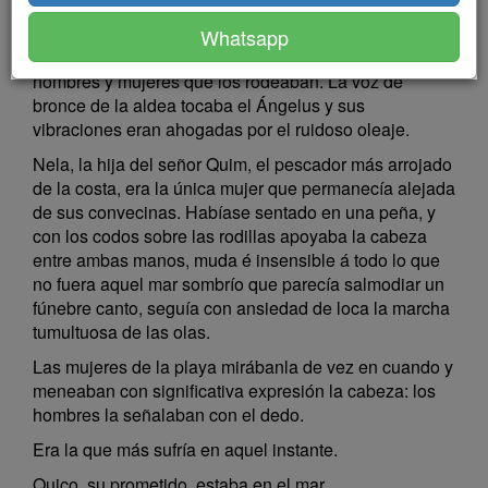
permanecían quietos mirando estúpidamente, ora á
las encrespadas olas que ribeteadas de hirviente
Whatsapp
espuma venían á morir á sus pies, ora á los grupos de
hombres y mujeres que los rodeaban. La voz de
bronce de la aldea tocaba el Ángelus y sus
vibraciones eran ahogadas por el ruidoso oleaje.
Nela, la hija del señor Quim, el pescador más arrojado
de la costa, era la única mujer que permanecía alejada
de sus convecinas. Habíase sentado en una peña, y
con los codos sobre las rodillas apoyaba la cabeza
entre ambas manos, muda é insensible á todo lo que
no fuera aquel mar sombrío que parecía salmodiar un
fúnebre canto, seguía con ansiedad de loca la marcha
tumultuosa de las olas.
Las mujeres de la playa mirábanla de vez en cuando y
meneaban con significativa expresión la cabeza: los
hombres la señalaban con el dedo.
Era la que más sufría en aquel instante.
Quico, su prometido, estaba en el mar.