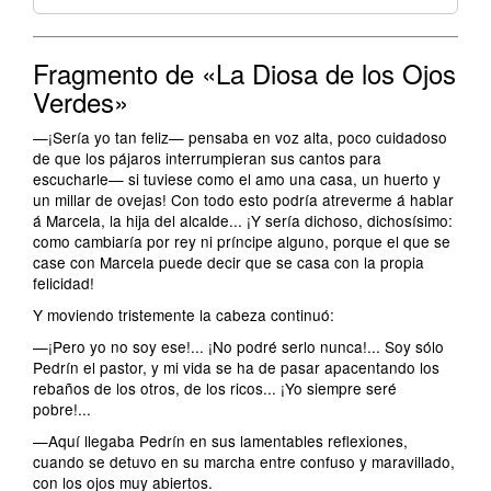
Fragmento de «La Diosa de los Ojos
Verdes»
—¡Sería yo tan feliz— pensaba en voz alta, poco cuidadoso
de que los pájaros interrumpieran sus cantos para
escucharle— si tuviese como el amo una casa, un huerto y
un millar de ovejas! Con todo esto podría atreverme á hablar
á Marcela, la hija del alcalde... ¡Y sería dichoso, dichosísimo:
como cambiaría por rey ni príncipe alguno, porque el que se
case con Marcela puede decir que se casa con la propia
felicidad!
Y moviendo tristemente la cabeza continuó:
—¡Pero yo no soy ese!... ¡No podré serlo nunca!... Soy sólo
Pedrín el pastor, y mi vida se ha de pasar apacentando los
rebaños de los otros, de los ricos... ¡Yo siempre seré
pobre!...
—Aquí llegaba Pedrín en sus lamentables reflexiones,
cuando se detuvo en su marcha entre confuso y maravillado,
con los ojos muy abiertos.