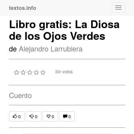
textos.info
Navega
Libro gratis: La Diosa
de los Ojos Verdes
de
Alejandro Larrubiera
Sin votos
Cuento
0
0
0
0