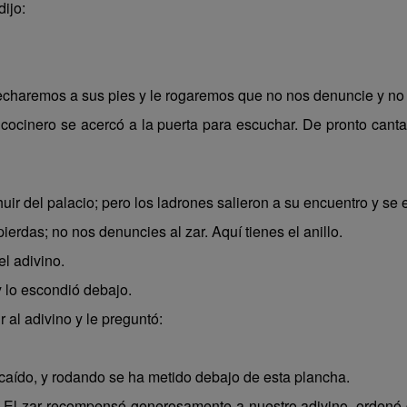
ijo:
charemos a sus pies y le rogaremos que no nos denuncie y no 
el cocinero se acercó a la puerta para escuchar. De pronto canta
huir del palacio; pero los ladrones salieron a su encuentro y se
rdas; no nos denuncies al zar. Aquí tienes el anillo.
l adivino.
y lo escondió debajo.
 al adivino y le preguntó:
a caído, y rodando se ha metido debajo de esta plancha.
lo. El zar recompensó generosamente a nuestro adivino, ordenó