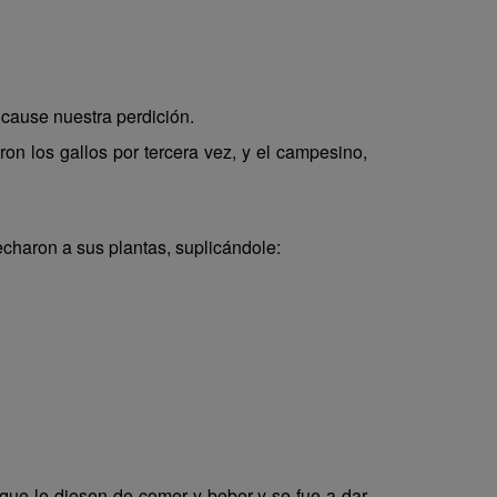
cause nuestra perdición.
ron los gallos por tercera vez, y el campesino,
 echaron a sus plantas, suplicándole:
 que le diesen de comer y beber y se fue a dar