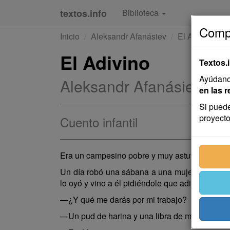
textos.info
Biblioteca
Compa
Inicio
Aleksandr Afanásiev
El Adivino
El Adivino
Textos.
Ayúdanos
Aleksandr Afanásiev
en las r
Si puede
proyecto
Cuento infantil
Era un campesino pobre y muy astuto apodado 
Un día robó una sábana a una mujer, la escon
lo oyó y vino a él pidiéndole que adivinase d
—¿Y qué me darás por mi trabajo?
—Un pud de harina y una libra de manteca.