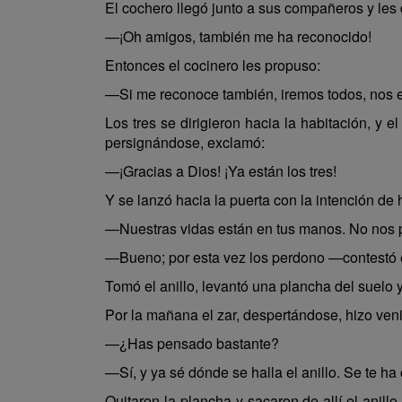
El cochero llegó junto a sus compañeros y les d
—¡Oh amigos, también me ha reconocido!
Entonces el cocinero les propuso:
—Si me reconoce también, iremos todos, nos e
Los tres se dirigieron hacia la habitación, y 
persignándose, exclamó:
—¡Gracias a Dios! ¡Ya están los tres!
Y se lanzó hacia la puerta con la intención de 
—Nuestras vidas están en tus manos. No nos pie
—Bueno; por esta vez los perdono —contestó e
Tomó el anillo, levantó una plancha del suelo 
Por la mañana el zar, despertándose, hizo venir
—¿Has pensado bastante?
—Sí, y ya sé dónde se halla el anillo. Se te h
Quitaron la plancha y sacaron de allí el anil