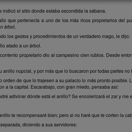
 indicó el sitio donde estaba escondida la sábana.
lo que pertenecía a uno de los más ricos propietarios del p
n árbol.
ando los gestos y procedimientos de un verdadero mago, le dijo:
llo atado a un árbol.
l contento propietario dio al campesino cien rublos. Desde ento
su anillo nupcial, y por más que lo buscaron por todas partes no 
 orden de que lo trajesen a su palacio lo más pronto posible. 
on a la capital. Escarabajo, con gran miedo, pensaba así:
dré adivinar dónde está el anillo? Se encolerizará el zar y m
nillo te recompensaré bien; pero si no haré que te corten la ca
separada, diciendo a sus servidores: