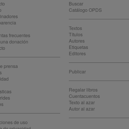
cto
Buscar
o
Catálogo OPDS
cinadores
parencia
Textos
Títulos
tas frecuentes
Autores
 una donación
Etiquetas
cto
Editores
de prensa
Publicar
s
idad
Regalar libros
sticas
Cuentacuentos
rides
Texto al azar
es
Autor al azar
ciones de uso
ca de privacidad