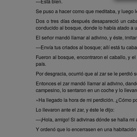
—Está bien.
Se puso a hacer como que meditaba, y luego le
Dos o tres días después desapareció un cabal
conducido al bosque, donde lo había atado a u
El señor mandó llamar al adivino, y éste, imit
—Envía tus criados al bosque; allí está tu caba
Fueron al bosque, encontraron el caballo, y e
país.
Por desgracia, ocurrió que al zar se le perdió 
Entonces el zar mandó llamar al adivino, dando
campesino, lo sentaron en un coche y lo llevar
«Ha llegado la hora de mi perdición. ¿Cómo po
Lo llevaron ante el zar, y éste le dijo:
—¡Hola, amigo! Si adivinas dónde se halla mi a
Y ordenó que lo encerrasen en una habitación 