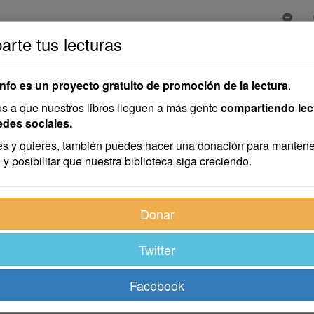
rte tus lecturas
info es un proyecto gratuito de promoción de la lectura
.
 a que nuestros libros lleguen a más gente
compartiendo lec
edes sociales.
s y quieres, también puedes hacer una donación para mantene
 y posibilitar que nuestra biblioteca siga creciendo.
Escarabajo, que quería adquirir fama de adivino.
Donar
dió en un montón de paja y se empezó a alabar diciendo que es
Twitter
ónde estaba su sábana. El campesino le preguntó:
Facebook