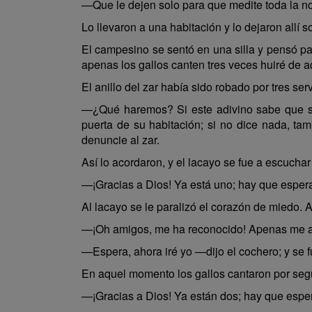
—Que le dejen solo para que medite toda la n
Lo llevaron a una habitación y lo dejaron allí so
El campesino se sentó en una silla y pensó pa
apenas los gallos canten tres veces huiré de a
El anillo del zar había sido robado por tres ser
—¿Qué haremos? Si este adivino sabe que so
puerta de su habitación; si no dice nada, t
denuncie al zar.
Así lo acordaron, y el lacayo se fue a escuchar
—¡Gracias a Dios! Ya está uno; hay que esperar
Al lacayo se le paralizó el corazón de miedo.
—¡Oh amigos, me ha reconocido! Apenas me ace
—Espera, ahora iré yo —dijo el cochero; y se f
En aquel momento los gallos cantaron por segu
—¡Gracias a Dios! Ya están dos; hay que espera