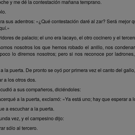
oche y me dé la contestación mañana temprano.
lo.
ra sus adentros: «¿Qué contestación daré al zar? Será mejor 
quí.»
vidores de palacio; el uno era lacayo, el otro cocinero y el tercer
mos nosotros los que hemos robado el anillo, nos condenarán
ampoco lo diremos nosotros; pero si nos reconoce por ladrone
 a la puerta. De pronto se oyó por primera vez el canto del gall
 a los otros dos.
 Acudió a sus compañeros, diciéndoles:
rqué a la puerta, exclamó: «Ya está uno; hay que esperar a lo
ue a escuchar a la puerta.
nda vez, y el campesino dijo:
r sólo al tercero.