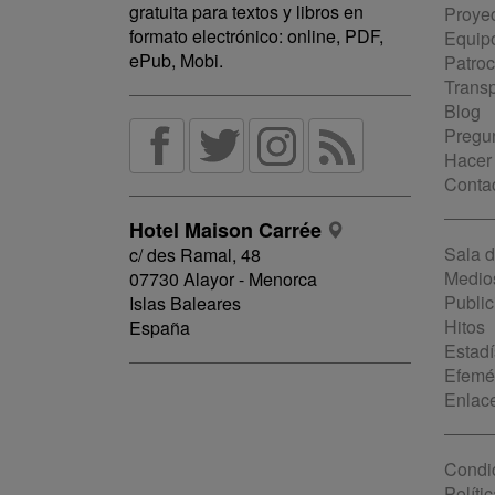
gratuita para textos y libros en
Proye
formato electrónico: online, PDF,
Equip
ePub, Mobi.
Patro
Trans
Blog
Pregun
Hacer
Conta
Hotel Maison Carrée
Sala 
c/ des Ramal, 48
Medio
07730 Alayor - Menorca
Public
Islas Baleares
Hitos
España
Estadí
Efemé
Enlac
Condi
Políti