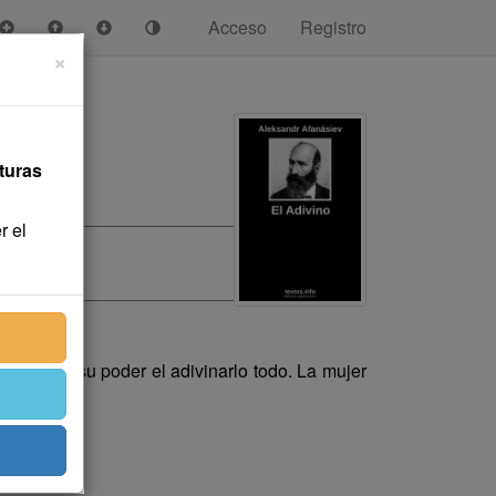
Acceso
Registro
×
turas
r el
taba en su poder el adivinarlo todo. La mujer