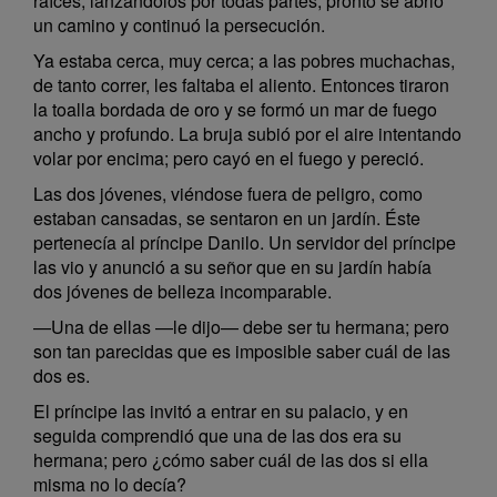
raíces, lanzándolos por todas partes; pronto se abrió
un camino y continuó la persecución.
Ya estaba cerca, muy cerca; a las pobres muchachas,
de tanto correr, les faltaba el aliento. Entonces tiraron
la toalla bordada de oro y se formó un mar de fuego
ancho y profundo. La bruja subió por el aire intentando
volar por encima; pero cayó en el fuego y pereció.
Las dos jóvenes, viéndose fuera de peligro, como
estaban cansadas, se sentaron en un jardín. Éste
pertenecía al príncipe Danilo. Un servidor del príncipe
las vio y anunció a su señor que en su jardín había
dos jóvenes de belleza incomparable.
—Una de ellas —le dijo— debe ser tu hermana; pero
son tan parecidas que es imposible saber cuál de las
dos es.
El príncipe las invitó a entrar en su palacio, y en
seguida comprendió que una de las dos era su
hermana; pero ¿cómo saber cuál de las dos si ella
misma no lo decía?