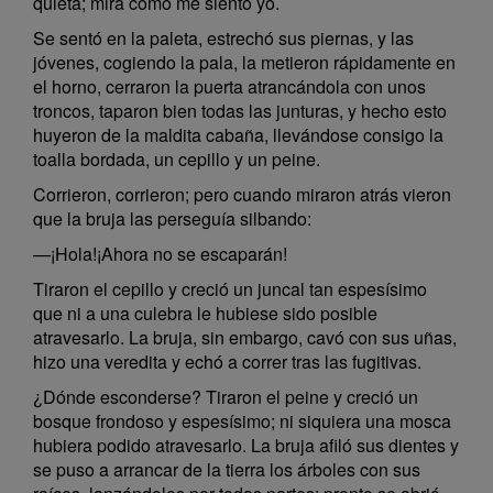
quieta; mira cómo me siento yo.
Se sentó en la paleta, estrechó sus piernas, y las
jóvenes, cogiendo la pala, la metieron rápidamente en
el horno, cerraron la puerta atrancándola con unos
troncos, taparon bien todas las junturas, y hecho esto
huyeron de la maldita cabaña, llevándose consigo la
toalla bordada, un cepillo y un peine.
Corrieron, corrieron; pero cuando miraron atrás vieron
que la bruja las perseguía silbando:
—¡Hola!¡Ahora no se escaparán!
Tiraron el cepillo y creció un juncal tan espesísimo
que ni a una culebra le hubiese sido posible
atravesarlo. La bruja, sin embargo, cavó con sus uñas,
hizo una veredita y echó a correr tras las fugitivas.
¿Dónde esconderse? Tiraron el peine y creció un
bosque frondoso y espesísimo; ni siquiera una mosca
hubiera podido atravesarlo. La bruja afiló sus dientes y
se puso a arrancar de la tierra los árboles con sus