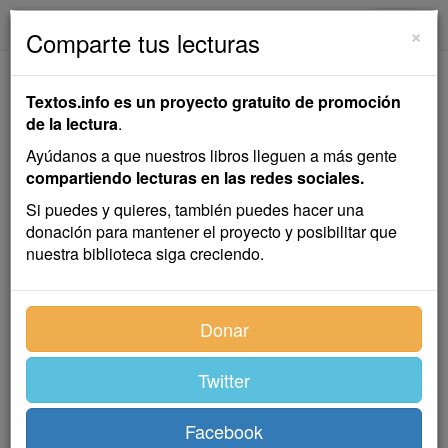
textos.info
Navega
×
Comparte tus lecturas
El Príncipe Danilo
Textos.info es un proyecto gratuito de promoción
de la lectura
.
Aleksandr Afanásiev
Ayúdanos a que nuestros libros lleguen a más gente
compartiendo lecturas en las redes sociales.
Cuento infantil
Si puedes y quieres, también puedes hacer una
donación para mantener el proyecto y posibilitar que
nuestra biblioteca siga creciendo.
Érase una princesa que tenía un hijo y una hija; los
dos eran sanos y guapísimos. Un día vino a visitarla
una vieja bruja, que se puso a alabar a los niños, y al
Donar
despedirse, dijo:
—Querida amiga mía: he aquí un anillo; ponlo en el
Twitter
dedo de tu hijo, porque le traerá suerte y siempre será
rico y feliz; pero que tenga cuidado de no perderlo y de
Facebook
no casarse más que con la joven a la que el anillo se