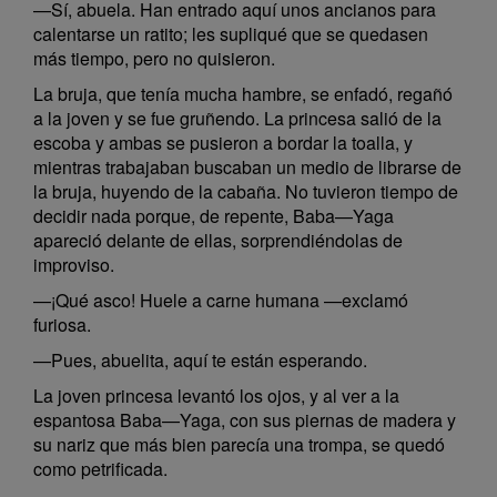
—Sí, abuela. Han entrado aquí unos ancianos para
calentarse un ratito; les supliqué que se quedasen
más tiempo, pero no quisieron.
La bruja, que tenía mucha hambre, se enfadó, regañó
a la joven y se fue gruñendo. La princesa salió de la
escoba y ambas se pusieron a bordar la toalla, y
mientras trabajaban buscaban un medio de librarse de
la bruja, huyendo de la cabaña. No tuvieron tiempo de
decidir nada porque, de repente, Baba—Yaga
apareció delante de ellas, sorprendiéndolas de
improviso.
—¡Qué asco! Huele a carne humana —exclamó
furiosa.
—Pues, abuelita, aquí te están esperando.
La joven princesa levantó los ojos, y al ver a la
espantosa Baba—Yaga, con sus piernas de madera y
su nariz que más bien parecía una trompa, se quedó
como petrificada.