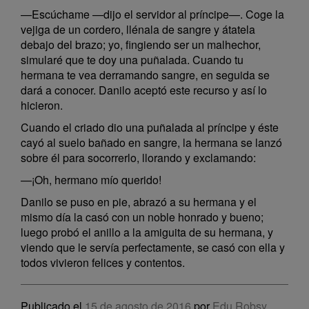
—Escúchame —dijo el servidor al príncipe—. Coge la
vejiga de un cordero, llénala de sangre y átatela
debajo del brazo; yo, fingiendo ser un malhechor,
simularé que te doy una puñalada. Cuando tu
hermana te vea derramando sangre, en seguida se
dará a conocer. Danilo aceptó este recurso y así lo
hicieron.
Cuando el criado dio una puñalada al príncipe y éste
cayó al suelo bañado en sangre, la hermana se lanzó
sobre él para socorrerlo, llorando y exclamando:
—¡Oh, hermano mío querido!
Danilo se puso en pie, abrazó a su hermana y el
mismo día la casó con un noble honrado y bueno;
luego probó el anillo a la amiguita de su hermana, y
viendo que le servía perfectamente, se casó con ella y
todos vivieron felices y contentos.
Publicado el
15 de agosto de 2016
por
Edu Robsy
.