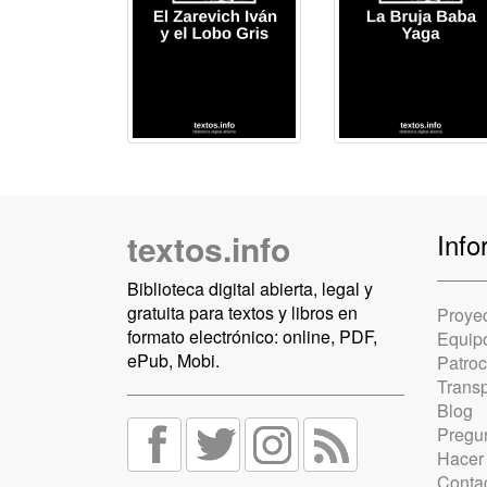
textos.info
Info
Biblioteca digital abierta, legal y
gratuita para textos y libros en
Proye
formato electrónico: online, PDF,
Equip
ePub, Mobi.
Patro
Trans
Blog
Pregun
Hacer
Conta