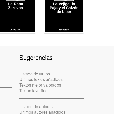
Sugerencias
Listado de títulos
Últimos textos añadidos
Textos mejor valorados
Textos favoritos
Listado de autores
Últimos autores añadidos