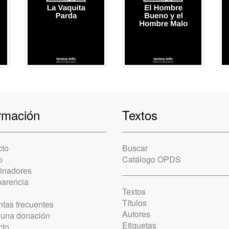
rmación
Textos
cto
Buscar
o
Catálogo OPDS
cinadores
parencia
Textos
Títulos
tas frecuentes
Autores
 una donación
Etiquetas
cto