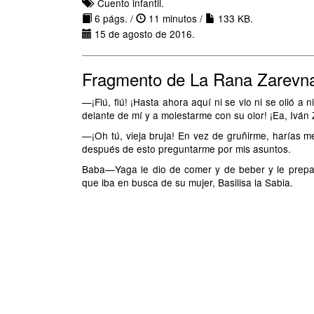
Cuento infantil.
6 págs. /
11 minutos /
133 KB.
15 de agosto de 2016.
Fragmento de La Rana Zarevn
—¡Fiú, fiú! ¡Hasta ahora aquí ni se vio ni se olió 
delante de mí y a molestarme con su olor! ¡Ea, Iván
—¡Oh tú, vieja bruja! En vez de gruñirme, harías 
después de esto preguntarme por mis asuntos.
Baba—Yaga le dio de comer y de beber y le prepar
que iba en busca de su mujer, Basilisa la Sabia.