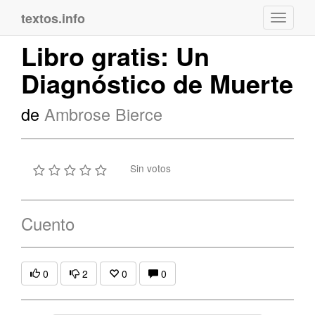
textos.info
Navega
Libro gratis: Un
Diagnóstico de Muerte
de
Ambrose Bierce
Sin votos
Cuento
0
2
0
0