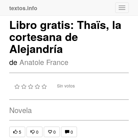
textos.info
Navega
Libro gratis: Thaïs, la
cortesana de
Alejandría
de
Anatole France
Sin votos
Novela
5
0
0
0