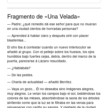
Fragmento de «Una Velada»
— Padre; ¿qué remedio dá ese señor para que no mueran
en una ciudad cientos de honradas personas?
— Aprended á hablar claro y después oiré con placer
blasfemias...
El otro iba á contestar cuando un nuevo interlocutor se
añadió al grupo. Con el pellejo sobre los huesos, los ojos
hundidos bajo fuertes cejas, debía, dentro del marco de la
puerta, parecerse á Lázaro resucitado.
— ¿Hablabais?
— De las pestes.
— Charla de actualidad — añadió Benítez.
— Vaya un gozo... Él no deseaba sino imágenes alegres,
muy alegres. Le veían los campos bajo el sol, bebiéndose los
colores de las mieses, absorbiéndose la savia de los árboles
sintiendo como que la luz se le filtraba en las venas para
rejuvenecer con cariño su sangre. Y olvidado de la ciudad