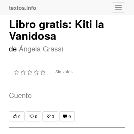
textos.info
Navega
Libro gratis: Kiti la
Vanidosa
de
Ángela Grassi
Sin votos
Cuento
0
0
0
0