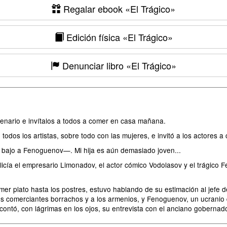
Regalar ebook
«El Trágico»
Edición física
«El Trágico»
Denunciar libro
«El Trágico»
enario e invítalos a todos a comer en casa mañana.
odos los artistas, sobre todo con las mujeres, e invitó a los actores a
 bajo a Fenoguenov—. Mi hija es aún demasiado joven...
policía el empresario Limonadov, el actor cómico Vodolasov y el trági
mer plato hasta los postres, estuvo hablando de su estimación al jefe d
os comerciantes borrachos y a los armenios, y Fenoguenov, un ucranio 
ontó, con lágrimas en los ojos, su entrevista con el anciano gobernador