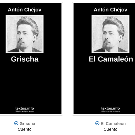
Grischa
El Camaleón
Cuento
Cuento