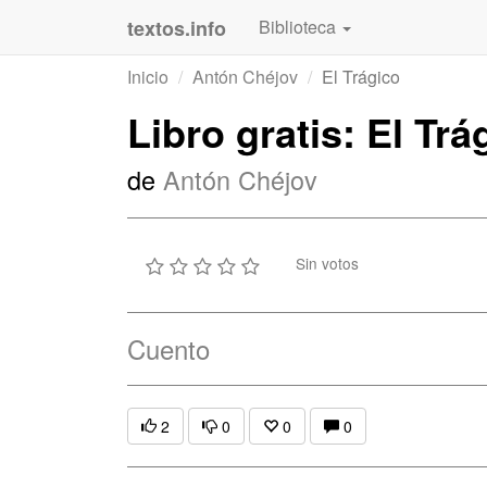
textos.info
Biblioteca
Inicio
Antón Chéjov
El Trágico
Libro gratis: El Trá
de
Antón Chéjov
Sin votos
Cuento
2
0
0
0