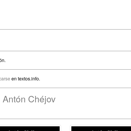
ón.
icarse
en textos.info.
e Antón Chéjov