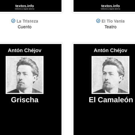
La Tristeza
El Tío Vania
Cuento
Teatro