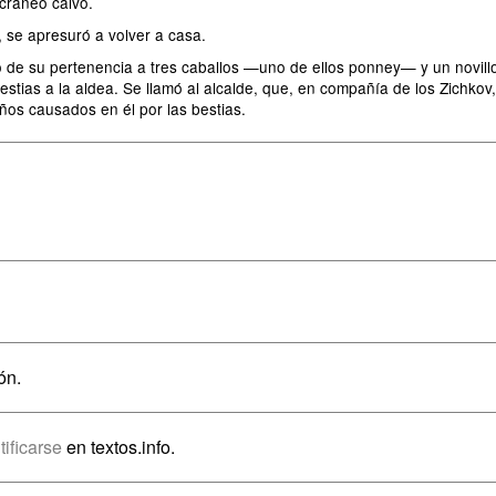
cráneo calvo.
 se apresuró a volver a casa.
do de su pertenencia a tres caballos —uno de ellos ponney— y un novill
 bestias a la aldea. Se llamó al alcalde, que, en compañía de los Zichko
ños causados en él por las bestias.
ón.
tificarse
en textos.info.