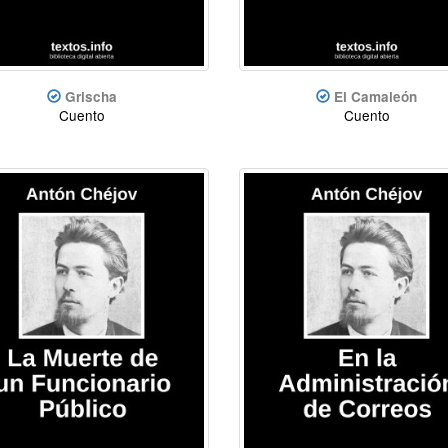
Grischa
El Camaleón
Cuento
Cuento