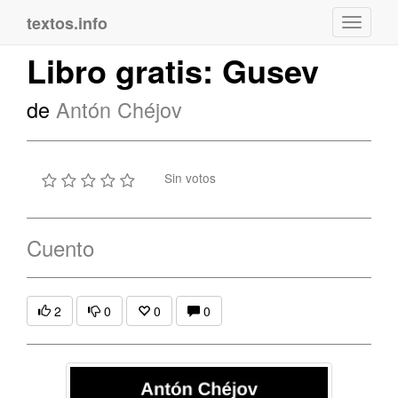
textos.info
Navega
Libro gratis: Gusev
de
Antón Chéjov
Sin votos
Cuento
2
0
0
0