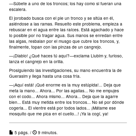
—Súbete a uno de los troncos; los hay como si fueran una
escalera.
El jorobado busca con el pie un tronco y se sitúa en él,
asiéndose a las ramas. Resuelto este problema, empieza a
rebuscar en el agua entre las raíces. Está agachado y hace
lo posible por no tragar agua. Sus manos se enredan entre
las algas, resbalan por el musgo que cubre los troncos, y,
finalmente, topan con las pinzas de un cangrejo.
—¡Diablo! ¿Qué haces tú aquí?—exclama Liubim y, furioso,
lanza el cangrejo en la orilla.
Prosiguiendo las investigaciones, su mano encuentra la de
Guerasim y llega hasta una cosa fría.
—¡Aquí está! ¡Qué enorme es la muy estúpida!... Deja que
meta la mano... Ahora... Por las agallas... No me empujes
con el codo... Ahora mismo... Ahora... Deja que la agarre
bien... Está muy metida entre los troncos... No sé por dónde
cogerla... El vientre está por todos lados... ¡Mátame ese
mosquito que me pica en el cuello...! ¡Ya la cogí, ya!
5 págs. /
9 minutos.