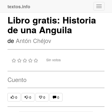
textos.info
Navega
Libro gratis: Historia
de una Anguila
de
Antón Chéjov
Sin votos
Cuento
0
0
0
0