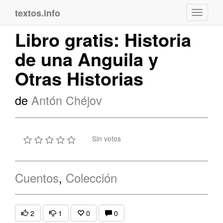
textos.info
Navega
Libro gratis: Historia
de una Anguila y
Otras Historias
de
Antón Chéjov
Sin votos
Cuentos
,
Colección
2
1
0
0