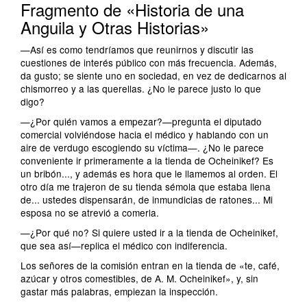
Fragmento de «Historia de una
Anguila y Otras Historias»
—Así es como tendríamos que reunirnos y discutir las
cuestiones de interés público con más frecuencia. Además,
da gusto; se siente uno en sociedad, en vez de dedicarnos al
chismorreo y a las querellas. ¿No le parece justo lo que
digo?
—¿Por quién vamos a empezar?—pregunta el diputado
comercial volviéndose hacia el médico y hablando con un
aire de verdugo escogiendo su víctima—. ¿No le parece
conveniente ir primeramente a la tienda de Ocheinikef? Es
un bribón..., y además es hora que le llamemos al orden. El
otro día me trajeron de su tienda sémola que estaba llena
de... ustedes dispensarán, de inmundicias de ratones... Mi
esposa no se atrevió a comerla.
—¿Por qué no? Si quiere usted ir a la tienda de Ocheinikef,
que sea así—replica el médico con indiferencia.
Los señores de la comisión entran en la tienda de «te, café,
azúcar y otros comestibles, de A. M. Ocheinikef», y, sin
gastar más palabras, empiezan la inspección.