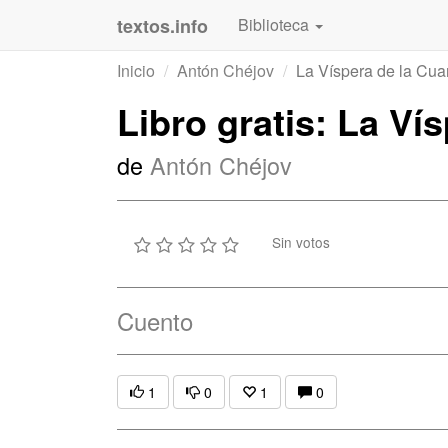
textos.info
Biblioteca
Inicio
Antón Chéjov
La Víspera de la Cu
Libro gratis: La Ví
de
Antón Chéjov
Sin votos
Cuento
1
0
1
0