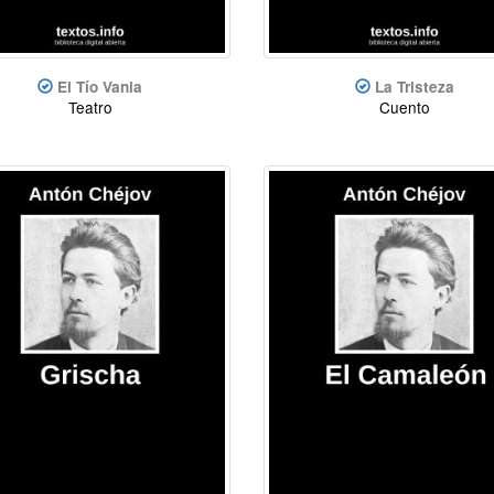
El Tío Vania
La Tristeza
Teatro
Cuento