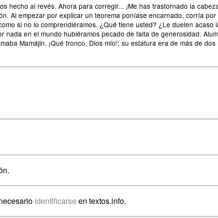
s hecho al revés. Ahora para corregir... ¡Me has trastornado la cabez
n. Al empezar por explicar un teorema poníase encarnado, corría por to
s como si no lo comprendiéramos. ¿Qué tiene usted? ¿Le duelen acaso
r nada en el mundo hubiéramos pecado de falta de generosidad. Alum
lamaba Mamájin. ¡Qué tronco, Dios mío!; su estatura era de más de dos
ón.
 necesario
identificarse
en textos.info.