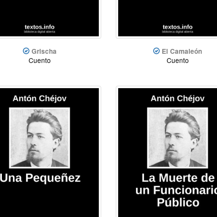
Grischa
El Camaleón
Cuento
Cuento