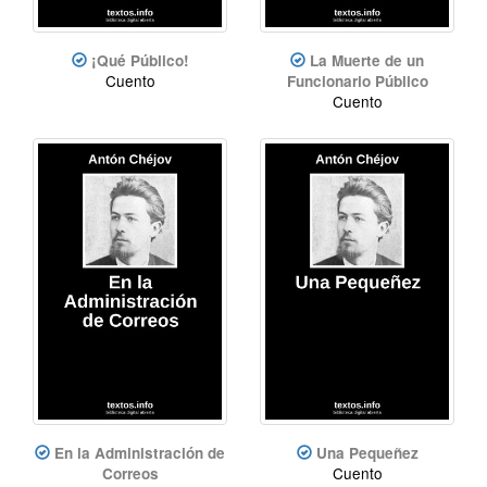
¡Qué Público!
La Muerte de un
Cuento
Funcionario Público
Cuento
En la Administración de
Una Pequeñez
Cuento
Correos