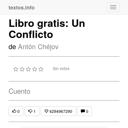
textos.info
Navega
Libro gratis: Un
Conflicto
de
Antón Chéjov
Sin votos
Cuento
0
1
4294967290
0