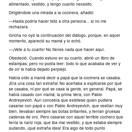
alimentado, vestido, y tengo cuanto necesito.
Dirigiéndole una mirada a la cocinera, añadió:
—Hasta podría hacer feliz a otra persona... si no me
rechazara.
Gricha no oyó la continuación del diálogo, porque, en aquel
momento, apareció su mamá y lo echó.
—¡Vete a tu cuarto! No tienes nada que hacer aquí.
Obedeció. Cuando estuvo en su cuarto, abrió un libro de
estampas; pero no podía leer: todo lo que acababa de ver y
de oír le había dejado perplejo.
Había oído a mamá decir a papá que la cocinera se casaba.
¡Era una cosa tan extraña! No acertaba a explicarse por qué
se casaba, ni por qué se casa la gente, en general. Papá, se
había casado con mamá; la prima Vera, con Pablo
Andreyevich. Aun concebía que existiese quien pudiera
casarse con papá o con Pablo Andreyevich, que vestían muy
bien, llevaban siempre las botas brillantes, y tenían gruesas
cadenas de oro. Pero casarse con aquel terrible cochero que
tenía la nariz roja, que iba mal vestido, y que estaba siempre
sudando, ¡qué extraña idea! Era algo de todo punto