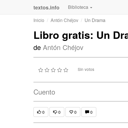
textos.info
Biblioteca
Inicio
Antón Chéjov
Un Drama
Libro gratis: Un D
de
Antón Chéjov
Sin votos
Cuento
0
0
0
0