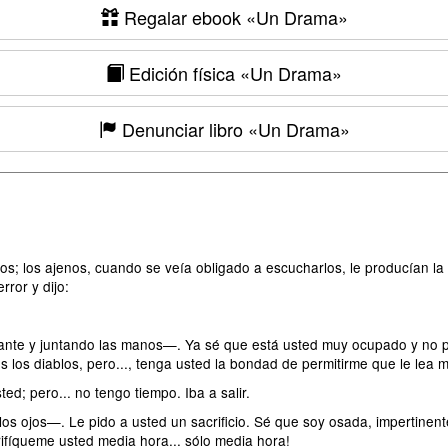
Regalar ebook
«Un Drama»
Edición física
«Un Drama»
Denunciar libro
«Un Drama»
los; los ajenos, cuando se veía obligado a escucharlos, le producían la
rror y dijo:
irante y juntando las manos—. Ya sé que está usted muy ocupado y no 
os diablos, pero..., tenga usted la bondad de permitirme que le lea m
d; pero... no tengo tiempo. Iba a salir.
 los ojos—. Le pido a usted un sacrificio. Sé que soy osada, impertin
rifíqueme usted media hora... sólo media hora!