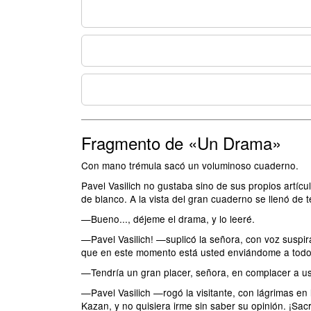
Fragmento de «Un Drama»
Con mano trémula sacó un voluminoso cuaderno.
Pavel Vasilich no gustaba sino de sus propios artícu
de blanco. A la vista del gran cuaderno se llenó de te
—Bueno..., déjeme el drama, y lo leeré.
—Pavel Vasilich! —suplicó la señora, con voz susp
que en este momento está usted enviándome a todos l
—Tendría un gran placer, señora, en complacer a uste
—Pavel Vasilich —rogó la visitante, con lágrimas en
Kazan, y no quisiera irme sin saber su opinión. ¡Sac