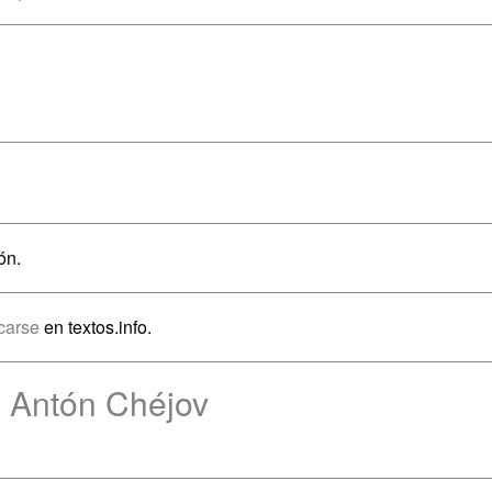
ón.
icarse
en textos.info.
e Antón Chéjov