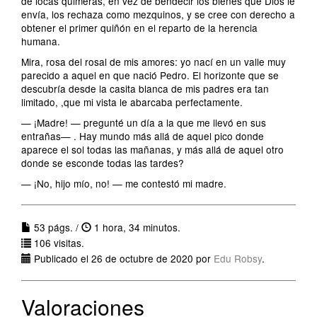
de locas quimeras, en vez de bendecir los bienes que Dios le
envía, los rechaza como mezquinos, y se cree con derecho a
obtener el primer quiñón en el reparto de la herencia
humana.
Mira, rosa del rosal de mis amores: yo nací en un valle muy
parecido a aquel en que nació Pedro. El horizonte que se
descubría desde la casita blanca de mis padres era tan
limitado, ,que mi vista le abarcaba perfectamente.
— ¡Madre! — pregunté un día a la que me llevó en sus
entrañas— . Hay mundo más allá de aquel pico donde
aparece el sol todas las mañanas, y más allá de aquel otro
donde se esconde todas las tardes?
— ¡No, hijo mío, no! — me contestó mi madre.
53 págs. /
1 hora, 34 minutos.
106 visitas.
Publicado el 26 de octubre de 2020 por
Edu Robsy
.
Valoraciones