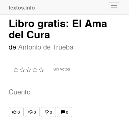
textos.info
Navega
Libro gratis: El Ama
del Cura
de
Antonio de Trueba
Sin votos
Cuento
0
0
0
0