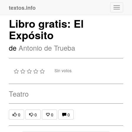
textos.info
Navega
Libro gratis: El
Expósito
de
Antonio de Trueba
Sin votos
Teatro
0
0
0
0