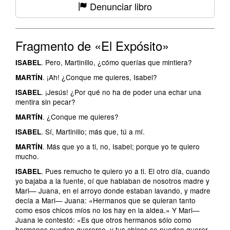
Denunciar libro
Fragmento de «El Expósito»
. Pero, Martinillo, ¿cómo querías que mintiera?
ISABEL
. ¡Ah! ¿Conque me quieres, Isabel?
MARTÍN
. ¡Jesús! ¿Por qué no ha de poder una echar una
ISABEL
mentira sin pecar?
. ¿Conque me quieres?
MARTÍN
. Sí, Martinillo; más que, tú a mí.
ISABEL
. Más que yo a ti, no, Isabel; porque yo te quiero
MARTÍN
mucho.
. Pues remucho te quiero yo a ti. El otro día, cuando
ISABEL
yo bajaba a la fuente, oí que hablaban de nosotros madre y
Mari— Juana, en el arroyo donde estaban lavando, y madre
decía a Mari— Juana: «Hermanos que se quieran tanto
como esos chicos míos no los hay en la aldea.» Y Mari—
Juana le contestó: «Es que otros hermanos sólo como
hermanos pueden quererse, y tus chicos se pueden querer