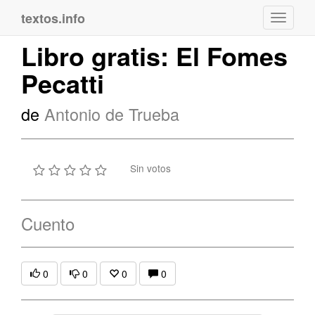
textos.info
Navega
Libro gratis: El Fomes
Pecatti
de
Antonio de Trueba
Sin votos
Cuento
0
0
0
0