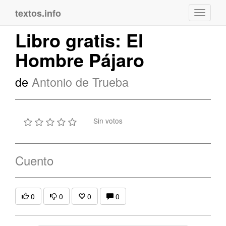
textos.info
Navega
Libro gratis: El
Hombre Pájaro
de
Antonio de Trueba
Sin votos
Cuento
0
0
0
0