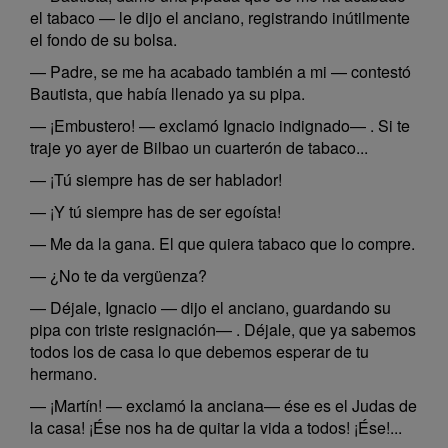
el tabaco — le dijo el anciano, registrando inútilmente
el fondo de su bolsa.
— Padre, se me ha acabado también a mi — contestó
Bautista, que había llenado ya su pipa.
— ¡Embustero! — exclamó Ignacio indignado— . Si te
traje yo ayer de Bilbao un cuarterón de tabaco...
— ¡Tú siempre has de ser hablador!
— ¡Y tú siempre has de ser egoísta!
— Me da la gana. El que quiera tabaco que lo compre.
— ¿No te da vergüenza?
— Déjale, Ignacio — dijo el anciano, guardando su
pipa con triste resignación— . Déjale, que ya sabemos
todos los de casa lo que debemos esperar de tu
hermano.
— ¡Martín! — exclamó la anciana— ése es el Judas de
la casa! ¡Ése nos ha de quitar la vida a todos! ¡Ése!...