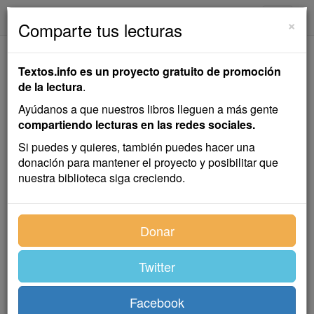
textos.info
Navega
×
Comparte tus lecturas
El Judas de la Casa
Textos.info es un proyecto gratuito de promoción
de la lectura
.
Antonio de Trueba
Ayúdanos a que nuestros libros lleguen a más gente
compartiendo lecturas en las redes sociales.
Cuento
Si puedes y quieres, también puedes hacer una
donación para mantener el proyecto y posibilitar que
nuestra biblioteca siga creciendo.
Índice
Donar
Twitter
Sígueme, amor mío, con los ojos del pensamiento a
las riberas del Cadagua, a las ribera,; que más
Facebook