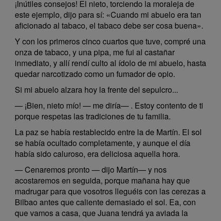
¡Inútiles consejos! El nieto, torciendo la moraleja de
este ejemplo, dijo para sí: «Cuando mi abuelo era tan
aficionado al tabaco, el tabaco debe ser cosa buena».
Y con los primeros cinco cuartos que tuve, compré una
onza de tabaco, y una pipa, me fui al castañar
inmediato, y allí rendí culto al ídolo de mi abuelo, hasta
quedar narcotizado como un fumador de opio.
Si mi abuelo alzara hoy la frente del sepulcro...
— ¡Bien, nieto mío! — me diría— . Estoy contento de ti
porque respetas las tradiciones de tu familia.
La paz se había restablecido entre la de Martín. El sol
se había ocultado completamente, y aunque el día
había sido caluroso, era deliciosa aquella hora.
— Cenaremos pronto — dijo Martín— y nos
acostaremos en seguida, porque mañana hay que
madrugar para que vosotros lleguéis con las cerezas a
Bilbao antes que caliente demasiado el sol. Ea, con
que vamos a casa, que Juana tendrá ya aviada la