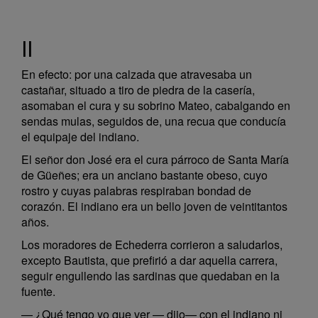
II
En efecto: por una calzada que atravesaba un
castañar, situado a tiro de piedra de la casería,
asomaban el cura y su sobrino Mateo, cabalgando en
sendas mulas, seguidos de, una recua que conducía
el equipaje del indiano.
El señor don José era el cura párroco de Santa María
de Güeñes; era un anciano bastante obeso, cuyo
rostro y cuyas palabras respiraban bondad de
corazón. El indiano era un bello joven de veintitantos
años.
Los moradores de Echederra corrieron a saludarlos,
excepto Bautista, que prefirió a dar aquella carrera,
seguir engullendo las sardinas que quedaban en la
fuente.
— ¿Qué tengo yo que ver — dijo— con el indiano ni