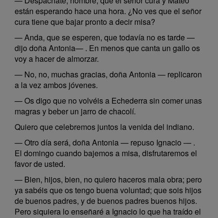
— Despáchate, hombre, que el señor cura y Mateo
están esperando hace una hora. ¿No ves que el señor
cura tiene que bajar pronto a decir misa?
— Anda, que se esperen, que todavía no es tarde —
dijo doña Antonia— . En menos que canta un gallo os
voy a hacer de almorzar.
— No, no, muchas gracias, doña Antonia — replicaron
a la vez ambos jóvenes.
— Os digo que no volvéis a Echederra sin comer unas
magras y beber un jarro de chacolí.
Quiero que celebremos juntos la venida del indiano.
— Otro día será, doña Antonia — repuso Ignacio — .
El domingo cuando bajemos a misa, disfrutaremos el
favor de usted.
— Bien, hijos, bien, no quiero haceros mala obra; pero
ya sabéis que os tengo buena voluntad; que sois hijos
de buenos padres, y de buenos padres buenos hijos.
Pero siquiera lo enseñaré a Ignacio lo que ha traído el