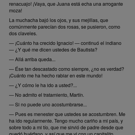
renacuajo! ¡Vaya, que Juana está echa una arrogante
moza!
La muchacha bajó los ojos, y sus mejillas, que
comúnmente parecían dos rosas, se pusieron, como
dos claveles.
— ¡Cuánto ha crecido Ignacio! — continuó el indiano
— ¿Y qué me dicen ustedes de Bautista?
— Allá arriba queda...
— Ése tan descastado como siempre, ¿no es verdad?
¡Cuánto me ha hecho rabiar en este mundo!
— ¿Y cómo le ha ido a usted?...
— No admito el tratamiento, Martín.
— Si no puede uno acostumbrarse...
— Pues es menester que ustedes se acostumbren. Me
ha ido regularmente. Tengo mucho cariño a mi país, y
sobre todo a mi tío, que me sirvió de padre desde que
quedó huérfano, y así que me vi con un capitalito...