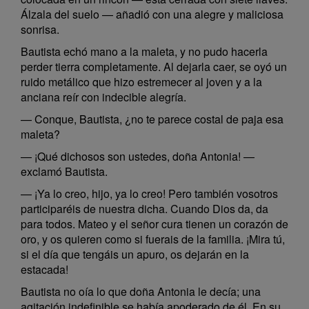
Álzala del suelo — añadió con una alegre y maliciosa
sonrisa.
Bautista echó mano a la maleta, y no pudo hacerla
perder tierra completamente. Al dejarla caer, se oyó un
ruido metálico que hizo estremecer al joven y a la
anciana reír con indecible alegría.
— Conque, Bautista, ¿no te parece costal de paja esa
maleta?
— ¡Qué dichosos son ustedes, doña Antonia! —
exclamó Bautista.
— ¡Ya lo creo, hijo, ya lo creo! Pero también vosotros
participaréis de nuestra dicha. Cuando Dios da, da
para todos. Mateo y el señor cura tienen un corazón de
oro, y os quieren como si fuerais de la familia. ¡Mira tú,
si el día que tengáis un apuro, os dejarán en la
estacada!
Bautista no oía lo que doña Antonia le decía; una
agitación indefinible se había apoderado de él. En su