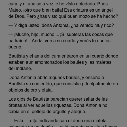
cura, y ni una sola vez le he visto enfadado. Pues
Mateo, ¡otro que bien baila! Esa criatura es un ángel
de Dios. Pero ¿has visto qué buen mozo se ha hecho?
— Y diga usted, doña Antonia, ¿ha venido muy rico?
— ¡Mucho, hijo, mucho!... ¡Si supieras las cosas que
ha traído!... Anda, ven a su cuarto y verás lo que es
bueno.
Bautista y el ama del cura entraron en un cuarto donde
estaban aún amontonados los baúles y las maletas
del indiano.
Doña Antonia abrió algunos baúles, y enseñó a
Bautista su contenido, que consistía principalmente en
objetos de oro y plata.
Los ojos de Bautista parecían querer saltar de las
órbitas al ver aquellas riquezas. Doña Antonia no
cabía en el pellejo de orgullo y alegría.
— Esta — dijo indicando con el dedo una maleta
colocada en un rincón — está cerrada con siete llaves.