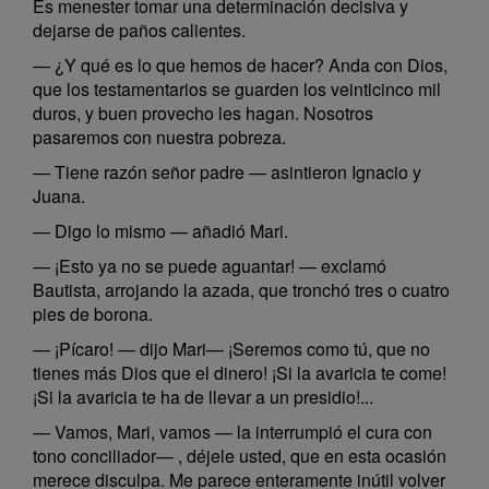
Es menester tomar una determinación decisiva y
dejarse de paños calientes.
— ¿Y qué es lo que hemos de hacer? Anda con Dios,
que los testamentarios se guarden los veinticinco mil
duros, y buen provecho les hagan. Nosotros
pasaremos con nuestra pobreza.
— Tiene razón señor padre — asintieron Ignacio y
Juana.
— Digo lo mismo — añadió Mari.
— ¡Esto ya no se puede aguantar! — exclamó
Bautista, arrojando la azada, que tronchó tres o cuatro
pies de borona.
— ¡Pícaro! — dijo Mari— ¡Seremos como tú, que no
tienes más Dios que el dinero! ¡Si la avaricia te come!
¡Si la avaricia te ha de llevar a un presidio!...
— Vamos, Mari, vamos — la interrumpió el cura con
tono conciliador— , déjele usted, que en esta ocasión
merece disculpa. Me parece enteramente inútil volver