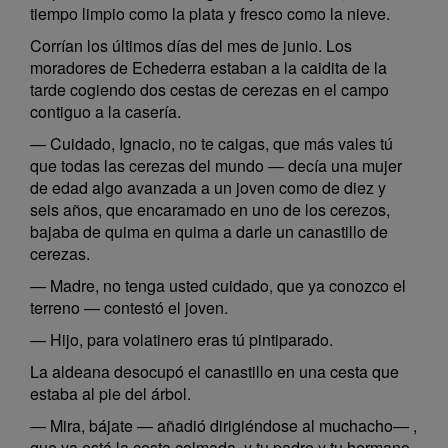
tiempo limpio como la plata y fresco como la nieve.
Corrían los últimos días del mes de junio. Los
moradores de Echederra estaban a la caidita de la
tarde cogiendo dos cestas de cerezas en el campo
contiguo a la casería.
— Cuidado, Ignacio, no te caigas, que más vales tú
que todas las cerezas del mundo — decía una mujer
de edad algo avanzada a un joven como de diez y
seis años, que encaramado en uno de los cerezos,
bajaba de quima en quima a darle un canastillo de
cerezas.
— Madre, no tenga usted cuidado, que ya conozco el
terreno — contestó el joven.
— Hijo, para volatinero eras tú pintiparado.
La aldeana desocupó el canastillo en una cesta que
estaba al pie del árbol.
— Mira, bájate — añadió dirigiéndose al muchacho— ,
que ya está la cesta colmada, y tu padre y tu hermano