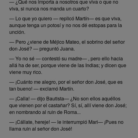
— ¿Qué nos importa a nosotros que viva o que no
viva, si nunca nos manda un cuarto?
— Lo que yo quiero — replicó Martín— es que viva,
aunque tenga un potosí y no nos dé estopas para la
unción.
— Pero ¿viene de Méjico Mateo, el sobrino del señor
don José? — preguntó Juana.
— Yo no sé — contestó su madre— , pero ello hacia
allá ha de ser, porque viene de las Indias; y dicen que
viene muy rico.
— ¡Cuánto me alegro, por el señor don José, que es
tan bueno! — exclamó Martín.
— ¡Calla! — dijo Bautista— ¿No son ellos aquéllos
que vienen por el castañar? Sí, sí, allí viene don José;
en nombrando al ruin de Roma...
— ¡Cállate, hereje! — le interrumpió Mari— ¡Pues no
llama ruin al señor don José!