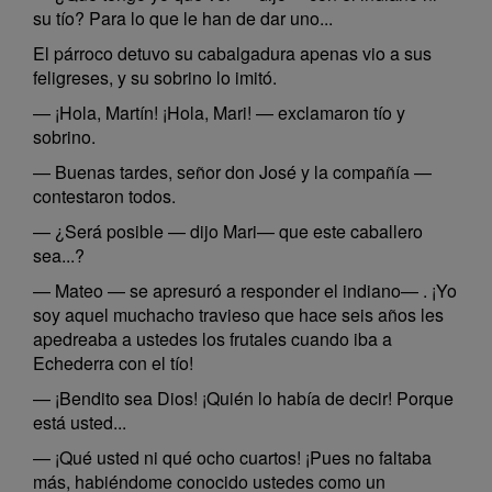
su tío? Para lo que le han de dar uno...
El párroco detuvo su cabalgadura apenas vio a sus
feligreses, y su sobrino lo imitó.
— ¡Hola, Martín! ¡Hola, Mari! — exclamaron tío y
sobrino.
— Buenas tardes, señor don José y la compañía —
contestaron todos.
— ¿Será posible — dijo Mari— que este caballero
sea...?
— Mateo — se apresuró a responder el indiano— . ¡Yo
soy aquel muchacho travieso que hace seis años les
apedreaba a ustedes los frutales cuando iba a
Echederra con el tío!
— ¡Bendito sea Dios! ¡Quién lo había de decir! Porque
está usted...
— ¡Qué usted ni qué ocho cuartos! ¡Pues no faltaba
más, habiéndome conocido ustedes como un