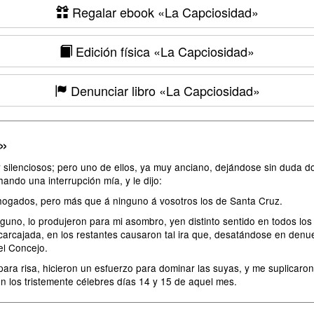
Regalar ebook
«La Capciosidad»
Edición física
«La Capciosidad»
Denunciar libro
«La Capciosidad»
»
lenciosos; pero uno de ellos, ya muy anciano, dejándose sin duda dom
ando una interrupción mía, y le dijo:
hogados, pero más que á ninguno á vosotros los de Santa Cruz.
guno, lo produjeron para mi asombro, yen distinto sentido en todos los
 carcajada, en los restantes causaron tal ira que, desatándose en den
el Concejo.
para risa, hicieron un esfuerzo para dominar las suyas, y me suplicar
en los tristemente célebres días 14 y 15 de aquel mes.