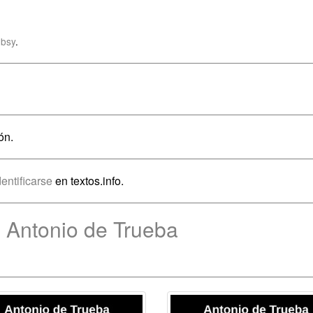
bsy
.
ón.
dentificarse
en textos.info.
 Antonio de Trueba