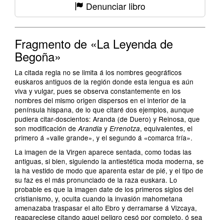
Denunciar libro
Fragmento de «La Leyenda de
Begoña»
La citada regla no se limita á los nombres geográficos
euskaros antiguos de la región donde esta lengua es aún
viva y vulgar, pues se observa constantemente en los
nombres del mismo origen dispersos en el interior de la
península hispana, de lo que citaré dos ejemplos, aunque
pudiera citar-doscientos: Aranda (de Duero) y Reinosa, que
son modificación de
y
, equivalentes, el
Arandia
Errenotza
primero á «valle grande», y el segundo á «comarca fría».
La imagen de la Virgen aparece sentada, como todas las
antiguas, si bien, siguiendo la antiestética moda moderna, se
la ha vestido de modo que aparenta estar de pié, y el tipo de
su faz es el más pronunciado de la raza euskara. Lo
probable es que la imagen date de los primeros siglos del
cristianismo, y, oculta cuando la invasión mahometana
amenazaba traspasar el alto Ebro y derramarse á Vizcaya,
reapareciese citando aquel peligro cesó por completo, ó sea