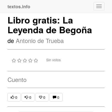
textos.info
Navega
Libro gratis: La
Leyenda de Begoña
de
Antonio de Trueba
Sin votos
Cuento
0
0
0
0