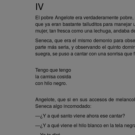
IV
El pobre Angelote era verdaderamente pobre, p
que ya eran bastante talluditos para manejar u
mujer, tan fresca como una lechuga, andaba d
Seneca, que era el mismo demonio para observa
parte más seria, y observando el quinto domi
suegra, se puso a cantar con una sonrisa que f
Tengo que tengo
la camisa cosida
con hilo negro.
Angelote, que si en sus accesos de melancolí
Seneca algo incomodado:
—¿Y a qué santo viene ahora ese cantar?
—¿Y a qué viene el hilo blanco en la tela neg
—Yo te diré.....