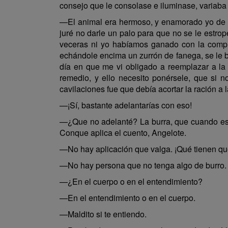
consejo que le consolase e iluminase, variaba
—El animal era hermoso, y enamorado yo de él
juré no darle un palo para que no se le estrop
veceras ni yo habíamos ganado con la compra 
echándole encima un zurrón de fanega, se le b
día en que me vi obligado a reemplazar a la
remedio, y ello necesito ponérsele, que si 
cavilaciones fue que debía acortar la ración a 
—¡Sí, bastante adelantarías con eso!
—¿Que no adelanté? La burra, que cuando es
Conque aplica el cuento, Angelote.
—No hay aplicación que valga. ¡Qué tienen que
—No hay persona que no tenga algo de burro.
—¿En el cuerpo o en el entendimiento?
—En el entendimiento o en el cuerpo.
—Maldito si te entiendo.