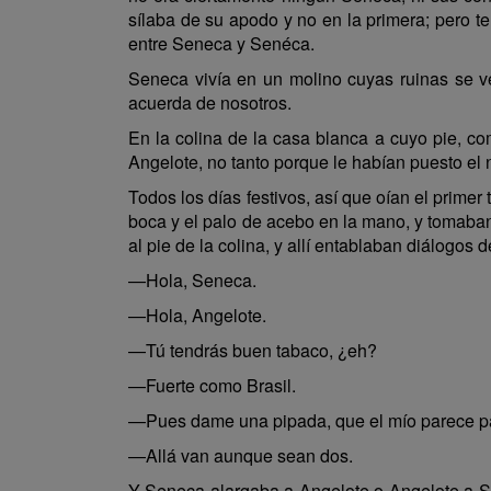
sílaba de su apodo y no en la primera; pero te
entre Seneca y Senéca.
Seneca vivía en un molino cuyas ruinas se ven
acuerda de nosotros.
En la colina de la casa blanca a cuyo pie, 
Angelote, no tanto porque le habían puesto e
Todos los días festivos, así que oían el prime
boca y el palo de acebo en la mano, y tomaban,
al pie de la colina, y allí entablaban diálogos d
—Hola, Seneca.
—Hola, Angelote.
—Tú tendrás buen tabaco, ¿eh?
—Fuerte como Brasil.
—Pues dame una pipada, que el mío parece p
—Allá van aunque sean dos.
Y Seneca alargaba a Angelote o Angelote a Se