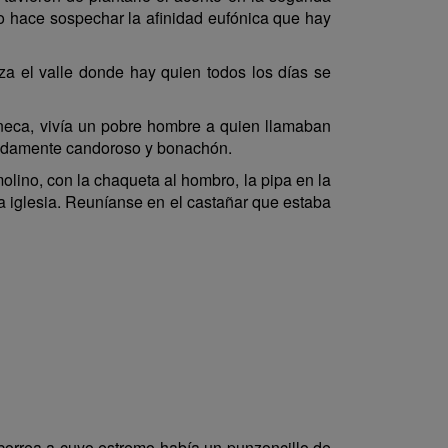
 lo hace sospechar la afinidad eufónica que hay
iza el valle donde hay quien todos los días se
neca, vivía un pobre hombre a quien llamaban
emadamente candoroso y bonachón.
olino, con la chaqueta al hombro, la pipa en la
la iglesia. Reuníanse en el castañar que estaba
correa a cuyo estremo había un punzoncillo de