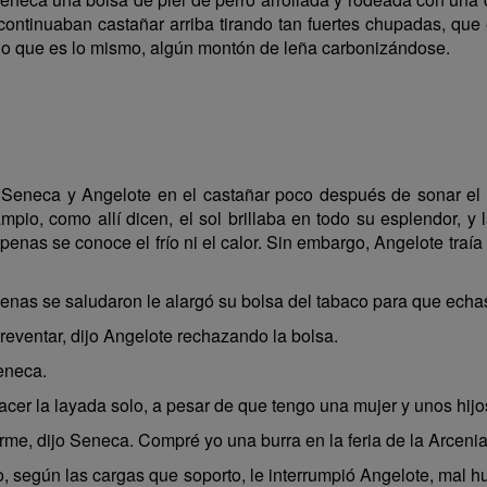
ontinuaban castañar arriba tirando tan fuertes chupadas, que 
 lo que es lo mismo, algún montón de leña carbonizándose.
Seneca y Angelote en el castañar poco después de sonar el
ámpio, como allí dicen, el sol brillaba en todo su esplendor,
enas se conoce el frío ni el calor. Sin embargo, Angelote traía
penas se saludaron le alargó su bolsa del tabaco para que ech
reventar, dijo Angelote rechazando la bolsa.
eneca.
er la layada solo, a pesar de que tengo una mujer y unos hijo
me, dijo Seneca. Compré yo una burra en la feria de la Arceniag
 según las cargas que soporto, le interrumpió Angelote, mal 