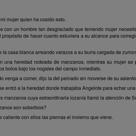
mi mujer quien ha cosido esto.
e con un hombre tan desgraciado que teniendo mujer necesitab
l propósito de hacer cuanto estuviera a su alcance para corregi
la casa blanca arreando varazos a su burra cargada de zurrone
n una heredad rodeada de manzanos, mientras su mujer se pei
os bolos bajo los nogales del campo inmediato.
o venga a comer, dijo la del peinado sin moverse de su asiento
 y se entró a la heredad donde trabajaba Angelote para echar un
is manzanos cuya estraordinaria lozanía llamó la atención de 
zanos son soberbios?
aliente con ellos las piernas el invierno que viene.