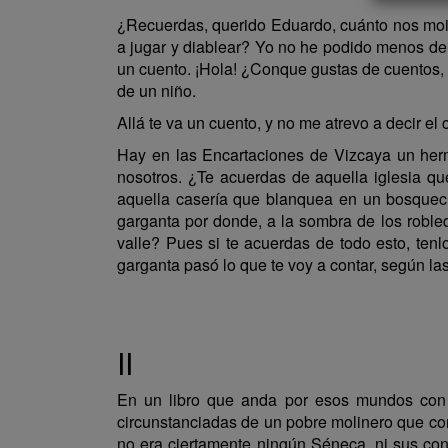
¿Recuerdas, querido Eduardo, cuánto nos moia
a jugar y diablear? Yo no he podido menos de 
un cuento. ¡Hola! ¿Conque gustas de cuentos, c
de un niño.
Allá te va un cuento, y no me atrevo a decir e
Hay en las Encartaciones de Vizcaya un her
nosotros. ¿Te acuerdas de aquella iglesia qu
aquella casería que blanquea en un bosquecil
garganta por donde, a la sombra de los robled
valle? Pues si te acuerdas de todo esto, tenl
garganta pasó lo que te voy a contar, según la
II
En un libro que anda por esos mundos con e
circunstanciadas de un pobre molinero que con
no era ciertamente ningún Séneca, ni sus con