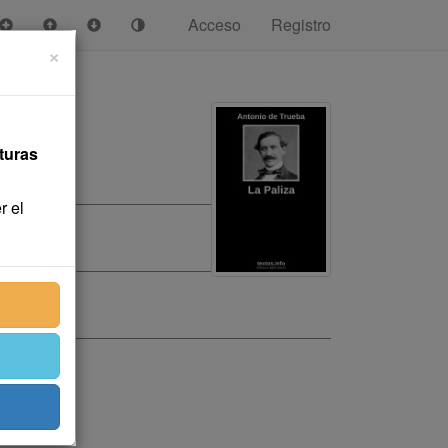
Acceso
Registro
×
turas
r el