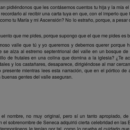
n pidiéndonos que les contásemos cuentos tu hija y la mía el
recordarlo al recibir una carta tuya en que, con el imperio que
omo tu María y mi Ascensión? No lo estraño, porque, a pesar de t
l cuento que me pides, porque supongo que el que me pides es b
moso valle que tú y yo queremos y debemos querer porque ha
e se alza al estremo septentrional del valle en un bosque d
lo de frutales en una colina que domina a la iglesia? ¿Te ac
ales y los castañares, desaparece, dirigiéndose al mar cercano,
o presente mientras lees esta narración, que en el pórtico de a
s buenas gentes del valle aseguran.
l nombre, no muy original, pero sí un tanto apropiado, de 
 el sobrenombre de Seneca adquirió cierta celebridad en las 
temporáneos le tenían por tal, como lo prueba el cuidado que 