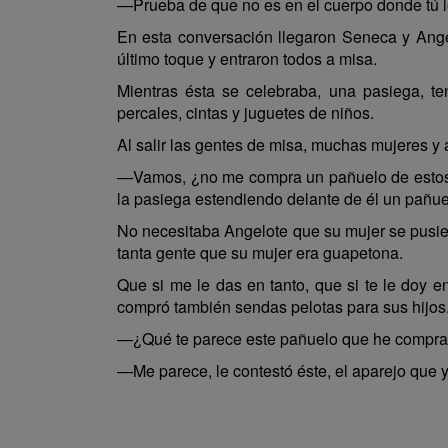
—Prueba de que no es en el cuerpo donde tú l
En esta conversación llegaron Seneca y Ange
último toque y entraron todos a misa.
Mientras ésta se celebraba, una pasiega, te
percales, cintas y juguetes de niños.
Al salir las gentes de misa, muchas mujeres y 
—Vamos, ¿no me compra un pañuelo de estos p
la pasiega estendiendo delante de él un pañue
No necesitaba Angelote que su mujer se pusier
tanta gente que su mujer era guapetona.
Que si me le das en tanto, que si te le doy e
compró también sendas pelotas para sus hijos
—¿Qué te parece este pañuelo que he compra
—Me parece, le contestó éste, el aparejo que y