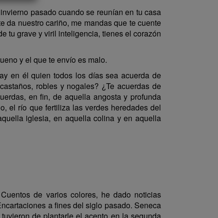
 invierno pasado cuando se reunían en tu casa
 te da nuestro cariño, me mandas que te cuente
u grave y viril inteligencia, tienes el corazón
ueno y el que te envío es malo.
y en él quien todos los días sea acuerda de
e castaños, robles y nogales? ¿Te acuerdas de
uerdas, en fin, de aquella angosta y profunda
 el río que fertiliza las verdes heredades del
quella iglesia, en aquella colina y en aquella
Cuentos de varios colores, he dado noticias
Encartaciones a fines del siglo pasado. Seneca
tuvieron de plantarle el acento en la segunda