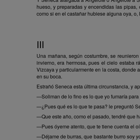
hueso, y preparadas y encendidas las pipas, c
como si en el castañar hubiese alguna oya, o,
III
Una mañana, según costumbre, se reunieron 
invierno, era hermosa, pues el cielo estaba r
Vizcaya y particularmente en la costa, donde ap
en su boca.
Estrañó Seneca esta última circunstancia, y a
—Soliman de lo fino es lo que yo fumaría para 
—¿Pues qué es lo que te pasa? le preguntó S
—Que este año, como el pasado, tendré que hac
—Pues óyeme atento, que te tiene cuenta el oír
—Déjame de burras, que bastante burro soy yo,