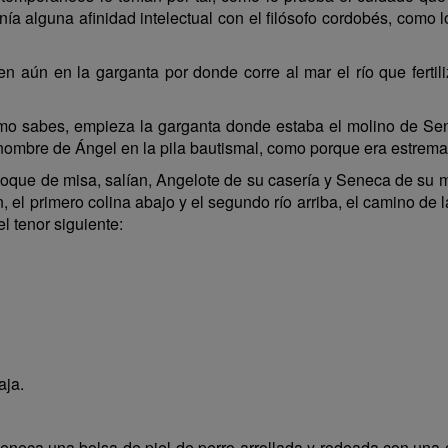
nía alguna afinidad intelectual con el filósofo cordobés, como
 aún en la garganta por donde corre al mar el río que fertil
como sabes, empieza la garganta donde estaba el molino de Se
l nombre de Ángel en la pila bautismal, como porque era estr
r toque de misa, salían, Angelote de su casería y Seneca de su m
 el primero colina abajo y el segundo río arriba, el camino de 
el tenor siguiente:
aja.
neca una bolsa de piel de perro arrollada y rodeada con una 