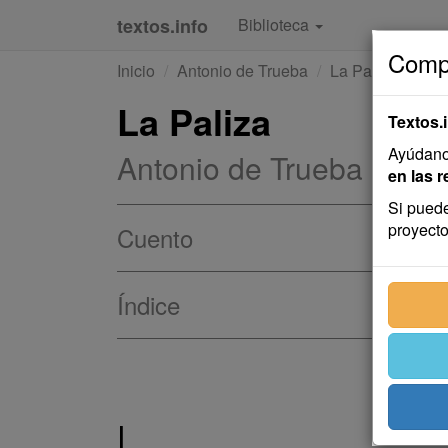
textos.info
Biblioteca
Compa
Inicio
Antonio de Trueba
La Paliza
La Paliza
Textos.
Ayúdanos
Antonio de Trueba
en las r
Si puede
proyecto
Cuento
Índice
I