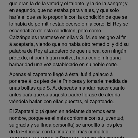
que eran la de la virtud y el talento, y la de la sangre; y
en segundo, que no estaba para viajes, y que sólo
haría el que se lo proponía con la condición de que se
lo había de permitir establecerse en la corte. El Rey se
escandalizó de esta condición; pero como
Calzángeles insistiese en ella y S. M. se resignó al fin
á aceptarla, viendo que no había otro remedio, y dió su
palabra de Rey al zapatero de que nunca, con ningún
pretexto, ni por ningún motivo, haría con él ninguna
barbaridad una vez establecido en su noble corte.
Apenas el zapatero llegó á ésta, fué á palacio á
ponerse á los pies de la Princesa y tomarle medida de
unas botitas que S. A. deseaba mandar hacer cuanto
antes para que su augusto padre llorase de alegría
viéndola bailar, con ellas puestas, el zapateado.
El Zapaterillo (á quien en adelante daremos este
nombre, porque es el más conforme con su juventud,
su gracia y su linda personita) se arrodilló á los pies
de la Princesa con la finura del más cumplido