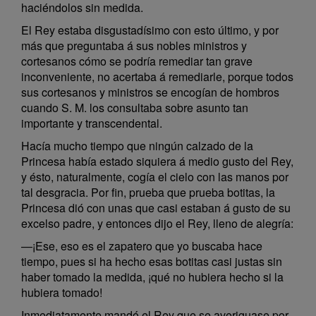
haciéndolos sin medida.
El Rey estaba disgustadísimo con esto último, y por
más que preguntaba á sus nobles ministros y
cortesanos cómo se podría remediar tan grave
inconveniente, no acertaba á remediarle, porque todos
sus cortesanos y ministros se encogían de hombros
cuando S. M. los consultaba sobre asunto tan
importante y transcendental.
Hacía mucho tiempo que ningún calzado de la
Princesa había estado siquiera á medio gusto del Rey,
y ésto, naturalmente, cogía el cielo con las manos por
tal desgracia. Por fin, prueba que prueba botitas, la
Princesa dió con unas que casi estaban á gusto de su
excelso padre, y entonces dijo el Rey, lleno de alegría:
—¡Ese, eso es el zapatero que yo buscaba hace
tiempo, pues si ha hecho esas botitas casi justas sin
haber tomado la medida, ¡qué no hubiera hecho si la
hubiera tomado!
Inmediatamente mandó el Rey que se averiguase por