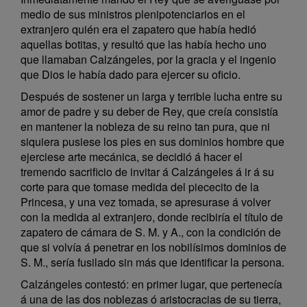
medio de sus ministros plenipotenciarios en el
extranjero quién era el zapatero que había hedió
aquellas botitas, y resultó que las había hecho uno
que llamaban Calzángeles, por la gracia y el ingenio
que Dios le había dado para ejercer su oficio.
Después de sostener un larga y terrible lucha entre su
amor de padre y su deber de Rey, que creía consistía
en mantener la nobleza de su reino tan pura, que ni
siquiera pusiese los pies en sus dominios hombre que
ejerciese arte mecánica, se decidió á hacer el
tremendo sacrificio de invitar á Calzángeles á ir á su
corte para que tomase medida del piececito de la
Princesa, y una vez tomada, se apresurase á volver
con la medida al extranjero, donde recibiría el título de
zapatero de cámara de S. M. y A., con la condición de
que si volvía á penetrar en los nobilísimos dominios de
S. M., sería fusilado sin más que identificar la persona.
Calzángeles contestó: en primer lugar, que pertenecía
á una de las dos noblezas ó aristocracias de su tierra,