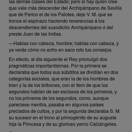
las demás clases del Estado; pero si hay quien cree
que vale más descender del Archipámpano de Sevilla
que de Perico el de los Palotes, deje V. M. que se
tronce el espinazo haciendo reverencias á los
descendientes del susodicho Archipámpano ó del
preste Juan de las Indias.
—Hablas con cabeza, hombre; hablas con cabeza, y
ya verás cómo no echo en saco roto tus consejos.
En efecto, al día siguiente el Rey promulgó dos
pragmáticas importantísimas. Por la primera se
declaraba que todos sus súbditos se dividían en dos
categorías sociales, que eran la de los hombres de
bien y la de los bribones, con el ítem de que los
segundos habían de ser esclavos de los primeros, y
no los primeros de los segundos, como, aunque
pareciese mentira, pasaba en algunos países
preciados de cultos, y por la segunda declaraba S. M.
su sucesor en el trono al primogénito de su augusta
hija la Princesa y de su glorioso yerno Calzángeles.