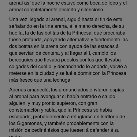
arenal así que la noche estuvo como boca de lobo y el
arenal completamente desierto y silencioso.
Una vez llegado al arenal, siguió hasta el fin de éste,
señalando en la tina arena, á la mano derecha, de su
huella, la de las botitas de la Princesa, que procuraba
fuese profunda, apoyando alternativa y fuertemente las
dos botitas en la arena con ayuda de las estacas á
que servían de contera, y al llegar allí, cambió los
borceguíes que llevaba puestos por los que llevaba
colgados del cuello, y desandando lo andado, volvió á
meterse en la ciudad y se fué a dormir con la Princesa
más fresco que una lechuga.
Apenas amaneció, los pronunciados enviaron espías
al arenal para averiguar si había entrado ó salido
alguien, y muy pronto supieron, con gran
consternación y rabia, que la Princesa se había
escapado, probablemente á refugiarse en territorio de
los Gigantones, y también probablemente con la
misión de pedir á éstos que fuesen á defender á su
padre.