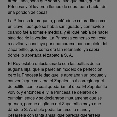
arrodillado, soba que soba y mira que mira, que la
Princesa y él tuvieron tiempo de sobra para hablar de
una porción de cosas.
La Princesa le preguntó, poniéndose coloradito como
un clavel, por qué se había santiguado y conmovido
cuando fué á tomarle medida, y él ¡qué había de hacer
sino decirle la verdad! La Princesa comenzó con esto
á cavilar, y concluyó por enamorarse por completo del
Zapaterillo, que, como era tan retunante, ya sabía
dónde lo apretaba el zapato á S. A.
El Rey estaba entusiasmado con las botitas de su
augusta hija, que le parecían modelo de perfección;
pero la Princesa le dijo que le apretaban un poquito y
convenía que volviera el Zapaterillo á corregir aquel
defectillo, con lo cual quedarían al óleo. El Zapaterillo
volvió, y entonces él y la Princesa se dejaron de
cumplimientos y se declararon mutuamente que se
querían, porque el gitano del Zapaterillo creyó que
dándolo S. A. el pie podía tomarse la mano y
besársela con tanta ansia, que parecía querérsela