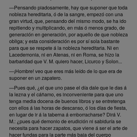
—Pensando piadosamente, hay que suponer que toda
nobleza hereditaria, ó de la sangre, empezó con una
gran virtud, que, pensando del mismo modo, se ha ido
repitiendo y multiplicando, en más ó menos grado, de
generación en generación, por aquello de que nobleza
obliga; y esta consideración es por sí sola bastante
para que se respete á la nobleza hereditaria. Ni en
Lacedemonia, ni en Atenas, ni en Roma, se hizo la
barbaridad que V. M. quiero hacer, Licurco y Solon...
—¡Hombre! veo que eres más leído de lo que era de
suponer en un zapatero.
—Pues qué, ¿el que uno pase el día dale que le das á
la lezna y el cáñamo, es inconveniente para que uno
tenga media docena de buenos libros y se entretenga
con ellos á las horas de descanso, ó los días de fiesta,
en lugar de ir á la taberna á emborracharse? Dirá V.
M.: ¿pues qué demonio de erudición ni sabiduría se
necesita para hacer zapatos, que viene á ser el arte de
hacer fundas para la parte más baja del cuerpo