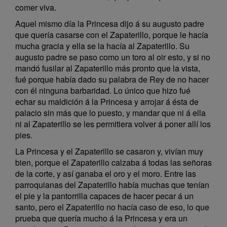
comer viva.
Aquel mismo día la Princesa dijo á su augusto padre
que quería casarse con el Zapaterillo, porque le hacía
mucha gracia y ella se la hacía al Zapaterillo. Su
augusto padre se paso como un toro al oir esto, y si no
mandó fusilar al Zapaterillo más pronto que la vista,
fué porque había dado su palabra de Rey de no hacer
con él ninguna barbaridad. Lo único que hizo fué
echar su maldición á la Princesa y arrojar á ésta de
palacio sin más que lo puesto, y mandar que ni á ella
ni al Zapaterillo se les permitiera volver á poner allí los
pies.
La Princesa y el Zapaterillo se casaron y, vivían muy
bien, porque el Zapaterillo calzaba á todas las señoras
de la corte, y así ganaba el oro y el moro. Entre las
parroquianas del Zapaterillo había muchas que tenían
el pie y la pantorrilla capaces de hacer pecar á un
santo, pero el Zapaterillo no hacía caso de eso, lo que
prueba que quería mucho á la Princesa y era un