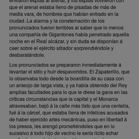
enviaron espías al arenal, y los espías volvieron con
que el arenal estaba lleno de pisadas de más de
media vara, de hombres que habían entrado en la
ciudad. La alarma y la consternación de los
pronunciados fueron terribles al saber que lo menos
una compañía de Gigantones había penetrado aquella
noche en el Real alcázar, y sin duda se disponían á
caer sobre el ejército sitiador sorprendiéndole y
desbaratándole.
Los pronunciados se prepararon inmediatamente á
levantar el sitio y huir despavoridos. El Zapaterillo, que
lo observaba todo desde la boardilla de su casa con
un anteojo de larga vista, y ya había obtenido del Rey
amplias facultades para lo que le diese la gana en las
críticas circunstancias que la capital y el Monarca
atravesaban, bajó á la calle más listo que una centella,
fué á la cárcel, que estaba llena de infelices acusados
de haber ejercido artes mecánicas, puso en libertad á
los presos, les arengó prometiéndoles que en lo
sucesivo á todo hijo de vecino le sería lícito echar