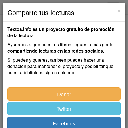
textos.info
Navega
×
Comparte tus lecturas
Las Dos Noblezas
Textos.info es un proyecto gratuito de promoción
de la lectura
.
Antonio de Trueba
Ayúdanos a que nuestros libros lleguen a más gente
compartiendo lecturas en las redes sociales.
Cuento
Si puedes y quieres, también puedes hacer una
donación para mantener el proyecto y posibilitar que
nuestra biblioteca siga creciendo.
Este era un Rey muy bueno y querido de sus vasallos;
pero tenía sus rarezas, como á todos nos sucede;
entre ellas, la de no permitir en su reino, y menos en
Donar
su corte, el ejercicio de artes mecánicas, tales como la
zapatería, porque decía que tales artes eran opuestas
Twitter
á la nobleza que quería conservar en su reino en toda
su pureza y esplendor. Reyes así serán muy buenos,
pero á mí no me gustan, acaso porque yo no entiendo
Facebook
de estas cosas. Preguntando al buen anciano que me