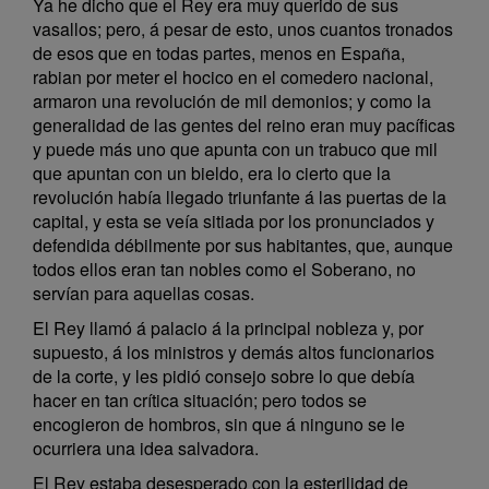
Ya he dicho que el Rey era muy querido de sus
vasallos; pero, á pesar de esto, unos cuantos tronados
de esos que en todas partes, menos en España,
rabian por meter el hocico en el comedero nacional,
armaron una revolución de mil demonios; y como la
generalidad de las gentes del reino eran muy pacíficas
y puede más uno que apunta con un trabuco que mil
que apuntan con un bieldo, era lo cierto que la
revolución había llegado triunfante á las puertas de la
capital, y esta se veía sitiada por los pronunciados y
defendida débilmente por sus habitantes, que, aunque
todos ellos eran tan nobles como el Soberano, no
servían para aquellas cosas.
El Rey llamó á palacio á la principal nobleza y, por
supuesto, á los ministros y demás altos funcionarios
de la corte, y les pidió consejo sobre lo que debía
hacer en tan crítica situación; pero todos se
encogieron de hombros, sin que á ninguno se le
ocurriera una idea salvadora.
El Rey estaba desesperado con la esterilidad de