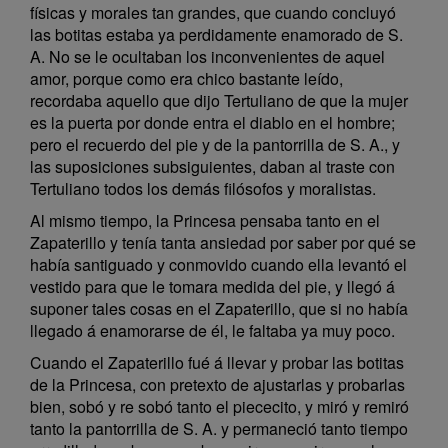
físicas y morales tan grandes, que cuando concluyó
las botitas estaba ya perdidamente enamorado de S.
A. No se le ocultaban los inconvenientes de aquel
amor, porque como era chico bastante leído,
recordaba aquello que dijo Tertuliano de que la mujer
es la puerta por donde entra el diablo en el hombre;
pero el recuerdo del pie y de la pantorrilla de S. A., y
las suposiciones subsiguientes, daban al traste con
Tertuliano todos los demás filósofos y moralistas.
Al mismo tiempo, la Princesa pensaba tanto en el
Zapaterillo y tenía tanta ansiedad por saber por qué se
había santiguado y conmovido cuando ella levantó el
vestido para que le tomara medida del pie, y llegó á
suponer tales cosas en el Zapaterillo, que si no había
llegado á enamorarse de él, le faltaba ya muy poco.
Cuando el Zapaterillo fué á llevar y probar las botitas
de la Princesa, con pretexto de ajustarlas y probarlas
bien, sobó y re sobó tanto el piececito, y miró y remiró
tanto la pantorrilla de S. A. y permaneció tanto tiempo