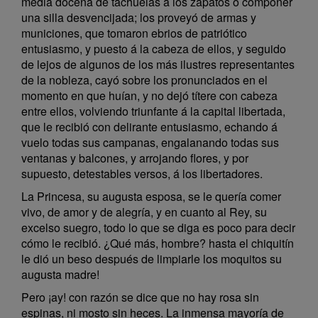
media docena de tachuelas á los zapatos ó componer
una silla desvencijada; los proveyó de armas y
municiones, que tomaron ebrios de patriótico
entusiasmo, y puesto á la cabeza de ellos, y seguido
de lejos de algunos de los más ilustres representantes
de la nobleza, cayó sobre los pronunciados en el
momento en que huían, y no dejó títere con cabeza
entre ellos, volviendo triunfante á la capital libertada,
que le recibió con delirante entusiasmo, echando á
vuelo todas sus campanas, engalanando todas sus
ventanas y balcones, y arrojando flores, y por
supuesto, detestables versos, á los libertadores.
La Princesa, su augusta esposa, se le quería comer
vivo, de amor y de alegría, y en cuanto al Rey, su
excelso suegro, todo lo que se diga es poco para decir
cómo le recibió. ¿Qué más, hombre? hasta el chiquitín
le dió un beso después de limpiarle los moquitos su
augusta madre!
Pero ¡ay! con razón se dice que no hay rosa sin
espinas, ni mosto sin heces. La inmensa mayoría de