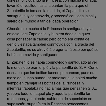
cortesano, y cuando la Princesa, con mucha monada,
levantó el vestido hasta la pantorrilla para que el
Zapaterillo le tomase la medida, el Zapaterillo se
santiguó muy conmovido, y procedió con toda la sal y
salero del mundo á tan delicada operación.
Chocáronle mucho á la Princesa la santiguada y la
emocion del Zapaterillo, y hubiera dado cualquier
cosa por saber la causa; pero como era cortita de
genio y estaba también conmovida con la gracia del
Zapaterillo, no se atrevió á preguntar á éste por qué se
había conmovido y santiguado.
El Zapaterillo se había conmovido y santiguado al ver
lo monos que eran el pié y la pantorrilla de S. A. Como
deseaba que las botitas fuesen primorosas, pues era
mozo de mucho pundonor profesional, empleó mucho
tiempo en trabajar las botitas de la Princesa, y
mientras trabajaba no hacía más que pensar en S. A.,
y, sobre todo, en aquel pie y aquella pantorrilla tan
retemonos, y subiendo, subiendo de suposición en
suposición, suponía en la Princesa perfecciones