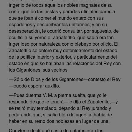
ingenio de todos aquellos nobles magnates de su
corte, que en las fiestas y paradas oficiales parecía
que se iban á comer el mundo entero con sus
espadones y deslumbrantes uniformes; y en su
desesperación, le ocurrió consultar, por supuesto, de
ocultis, á su yerno el Zapaterillo, que sabía era tan
ingenioso por naturaleza como plebeyo por oficio. El
Zapaterillo se enteró muy detenidamente del estado
de la política interior y exterior, y particularmente del
estado en que se hallaban las relaciones del Rey con
los Gigantones, sus vecinos.
—Sólo de Dios y de los Gigantones—contestó el Rey
—puedo esperar auxilio.
—Pues duerma V. M. á pierna suelta, que yo le
respondo de que le tendrá—le dijo el Zapaterillo,—y
se retiró muy templado, dejando al Rey jurando y
perjurando que, si salía bien de aquélla, había de
haber en su reino dos noblezas en lugar de una.
Conviene decir qué casta de pájaros eran los