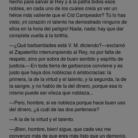
hecho para salvar al Rey y á la patria todos esos
nobles, en cada uno de los cuales creía yo ver un
héroe más valiente que el Cid Campeador? Tú lo has
visto; ¡ni corazón ni talento ha demostrado ninguno de
ellos en la hora del peligro! Nada, nada; hay que dar
completa vuelta á la tortilla.
—¿Qué barbaridades está V. M. diciendo?—exclamó
el Zapaterillo interrumpiendo al Rey, no por falta de
respeto, sino por sobra de buen sentido y espíritu de
justicia.—En toda tierra de garbanzos conviene y es
justo que haya dos noblezas ó aristocracias: la
primera, la de la virtud y el talento, y la segunda, la de
la sangre, y no hablo de la del dinero, porque esa lo
mismo puede ser vileza que nobleza...
—Pero, hombre, si es nobleza porque hace buen uso
del dinero, ¿á cuál de las dos pertenece?
—A la de la virtud y el talento.
—¡Bien, hombre, bien! sigue, que cada vez me
convenzo más de que eres más listo que un demonio.