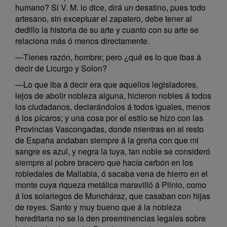
humano? Si V. M. lo dice, dirá un desatino, pues todo
artesano, sin exceptuar el zapatero, debe tener al
dedillo la historia de su arte y cuanto con su arte se
relaciona más ó menos directamente.
—Tienes razón, hombre; pero ¿qué es lo que ibas á
decir de Licurgo y Solon?
—Lo que iba á decir era que aquellos legisladores,
lejos de abolir nobleza alguna, hicieron nobles á todos
los ciudadanos, declarándolos á todos iguales, menos
á los pícaros; y una cosa por el estilo se hizo con las
Provincias Vascongadas, donde mientras en el resto
de España andaban siempre á la greña con que mi
sangre es azul, y negra la tuya, tan noble se consideró
siempre al pobre bracero que hacía carbón en los
robledales de Mallabia, ó sacaba vena de hierro en el
monte cuya riqueza metálica maravilló á Plinio, como
á los solariegos de Muncháraz, que casaban con hijas
de reyes. Santo y muy bueno que á la nobleza
hereditaria no se la den preeminencias legales sobre