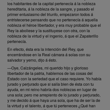
los habitantes de la capital pertenecía á la nobleza
hereditaria, á la nobleza de la sangre, y pasado el
primer entusiasmo del triunfo, empezaron todos á
entristecerse pensando que no pertenecía á aquella
nobleza el héroe libertador, y era muy probable que el
Rey la aboliese y la sustituyese con otra, con la
nobleza de la virtud y el ingenio, á que el Zapaterillo
pertenecía.
En efecto, ésta era la intención del Rey, que
encerrándose en la Real cámara á solas con su
salvador y yerno, dijo á ésto.
—Oye, Calzángeles, mi querido hijo y glorioso
libertador de la patria, hablemos de las cosas del
Estado con la seriedad que el caso requiere. Yo había
jurado y perjurado que si salía bien de ésta con tu
ayuda, en mi reino habría dos noblezas en lugar de
una sola; pero me arrepiento de lo jurado y perjurado,
y me decido á que haya una sola, que ha de ser la de
la virtud y el talento, á que tú perteneces ¿Qué han