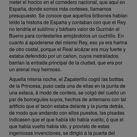
meter el hocico en el comedero nacional, que aquí en
España, donde somos más corteses, llamamos
presupuesto. Se conoce que aquellos bribones habían
leído la historia de España y contaban con que el Rey
no tendría el sublimo y bárbaro valor de Guzmán el
Bueno para contestarles arrojándolos un cuchillo. En
cuanto á apoderarse del mismo Rey, eso ya era harina
de otro costal, porque el Real alcázar era muy fuerte y
estaba defendido por un cañon, cuyos metrallados
barrían la entrada principal de la ciudad, que era por
un arenal muy hermoso.
Aquella misma noche, el Zapaterillo cogió las botitas
de la Princesa, puso cada una de ellas en la punta de
una estaca, á modo de contera, se colgó del cuello un
par de borceguíes suyos, hechos de antemano con tal
artificio que el tacón estaba delante y la punta detrás,
de modo que andando con ellos puestos, las pisadas
indicasen que el que había ido había vuelto, ó que el
que había vuelto había ido, y provisto de estas
ingeniosas invenciones, se dirigió á la puerta del