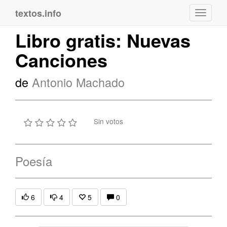
textos.info
Navega
Libro gratis: Nuevas
Canciones
de
Antonio Machado
Sin votos
Poesía
6
4
5
0