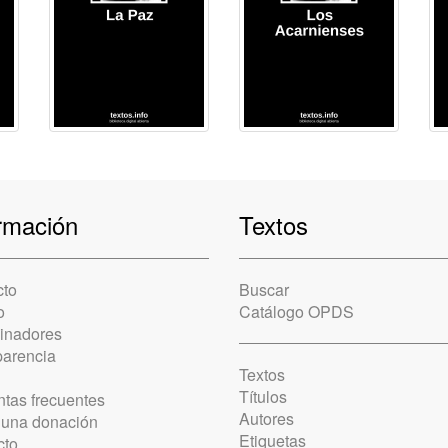
rmación
Textos
cto
Buscar
o
Catálogo OPDS
cinadores
parencia
Textos
Títulos
tas frecuentes
Autores
 una donación
Etiquetas
cto