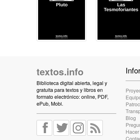
textos.info
Info
Biblioteca digital abierta, legal y
gratuita para textos y libros en
Proye
formato electrónico: online, PDF,
Equip
ePub, Mobi.
Patro
Trans
Blog
Pregun
Hacer
Conta