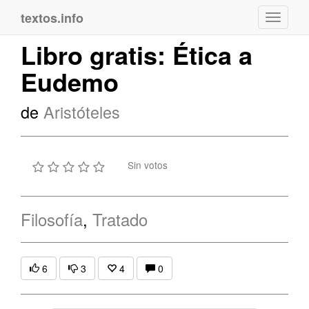
textos.info
Navega
Libro gratis: Ética a
Eudemo
de
Aristóteles
Sin votos
Filosofía
,
Tratado
6
3
4
0