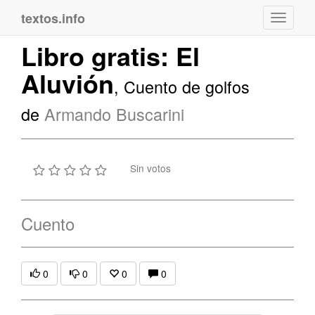
textos.info
Navega
Libro gratis: El
Aluvión
, Cuento de golfos
de
Armando Buscarini
Sin votos
Cuento
0
0
0
0