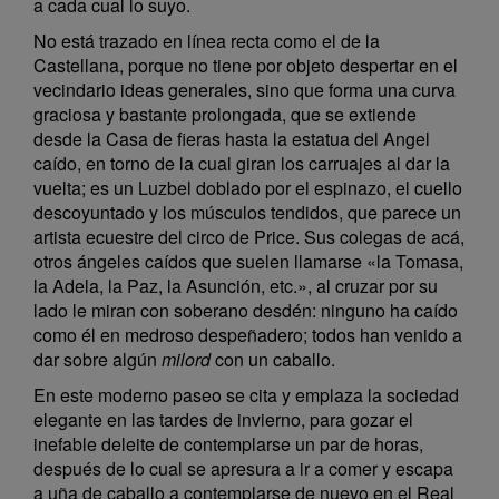
a cada cual lo suyo.
No está trazado en línea recta como el de la
Castellana, porque no tiene por objeto despertar en el
vecindario ideas generales, sino que forma una curva
graciosa y bastante prolongada, que se extiende
desde la Casa de fieras hasta la estatua del Angel
caído, en torno de la cual giran los carruajes al dar la
vuelta; es un Luzbel doblado por el espinazo, el cuello
descoyuntado y los músculos tendidos, que parece un
artista ecuestre del circo de Price. Sus colegas de acá,
otros ángeles caídos que suelen llamarse «la Tomasa,
la Adela, la Paz, la Asunción, etc.», al cruzar por su
lado le miran con soberano desdén: ninguno ha caído
como él en medroso despeñadero; todos han venido a
dar sobre algún
milord
con un caballo.
En este moderno paseo se cita y emplaza la sociedad
elegante en las tardes de invierno, para gozar el
inefable deleite de contemplarse un par de horas,
después de lo cual se apresura a ir a comer y escapa
a uña de caballo a contemplarse de nuevo en el Real