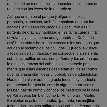
narices de un modo sencillo, encantador, conforme en
un todo con las leyes de la naturaleza.
Así que entran en el parque y eligen un sitio a
propósito, silencioso, umbrío, embalsamado por las
acacias, empiezan los juegos. La costurera es un
portento de gracia y habilidad en saltar la cuerda, tirar
el volante y chillar como una golondrina. ¡Qué linda
está brincando y haciendo carocas a los señoritos que
acuden al reclamo de los chillidos! El juego la vuelve
a los días de su infancia, y en consecuencia se sienta
sobre las rodillas de sus compañeros y les ordena que
le aten las trenzas del cabello, sin pasársele por la
mente que estas escenas despiertan en los señoritos
que las presencian ideas vituperables de adquisición.
Nadie diría al ver aquella gracia inocente y modesta,
que nuestra heroína ha corrido algunas borrascas en
las berlinas de punto y conoce los misterios de la calle
de Panaderos tan bien como D. Antonio San Martín.
En ciertas ocasiones, rendida, jadeante, las mejillas
inflamadas, los ojos brillantes y el cabello desgreñado,