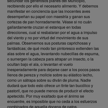
secundar los generosos planes del Municipio,
recibiendo por ello el necesario alimento. Y debemos
manifestar en conciencia que las inocentes aves
desempeñan su papel con maestría y ganan sus
cortezas de pan honradamente. Véase si no cuán
gallardamente cruzan el estanque en todas
direcciones, cual si resbalaran por el agua a impulso
del viento y no por virtud del movimiento de sus
palmas. Observemos sus posturas caprichosas y
fantásticas; de qué modo tan pintoresco extienden las
alas sobre el agua, levantando nubecillas de espuma,
o sumergen la cabeza para atrapar un insecto, o la
ocultan bajo el ala, o levantan el vuelo
inesperadamente para dejarse caer a los pocos pasos
llenos de pereza y molicie sobre su elástico lecho,
como un sátrapa sobre su diván de pluma. Nadie
dudará que todo esto ofrece un tinte tan bucólico y
pastoril, que no puede menos de producir el efecto
apetecido. Por muy exaltado que el ánimo se
encuentre, es imposible que no ceda a los esfuerzos
combinados de aquella docena de patos.