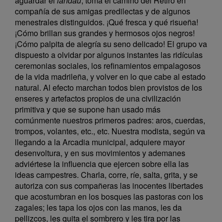
aguardar el
landau
, toma el camino del Retiro en
compañía de sus amigas predilectas y de algunos
menestrales distinguidos. ¡Qué fresca y qué risueña!
¡Cómo brillan sus grandes y hermosos ojos negros!
¡Cómo palpita de alegría su seno delicado! El grupo va
dispuesto a olvidar por algunos instantes las ridículas
ceremonias sociales, los refinamientos empalagosos
de la vida madrileña, y volver en lo que cabe al estado
natural. Al efecto marchan todos bien provistos de los
enseres y artefactos propios de una civilización
primitiva y que se supone han usado más
comúnmente nuestros primeros padres: aros, cuerdas,
trompos, volantes, etc., etc. Nuestra modista, según va
llegando a la Arcadia municipal, adquiere mayor
desenvoltura, y en sus movimientos y ademanes
adviértese la influencia que ejercen sobre ella las
ideas campestres. Charla, corre, ríe, salta, grita, y se
autoriza con sus compañeras las inocentes libertades
que acostumbran en los bosques las pastoras con los
zagales; les tapa los ojos con las manos, les da
pellizcos, les quita el sombrero y les tira por las