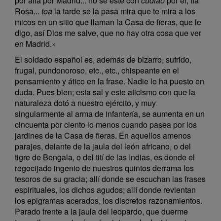
por allá por Madrid... no se esté con
cudiao
por él, tía
Rosa...
toa
la tarde se la pasa mira que te mira a los
micos en un sitio que llaman la Casa de fieras, que le
digo, así Dios me salve, que no hay otra cosa que ver
en Madrid.»
El soldado español es, además de bizarro, sufrido,
frugal, pundonoroso, etc., etc., chispeante en el
pensamiento y ático en la frase. Nadie lo ha puesto en
duda. Pues bien; esta sal y este aticismo con que la
naturaleza dotó a nuestro ejército, y muy
singularmente al arma de infantería, se aumenta en un
cincuenta por ciento lo menos cuando pasea por los
jardines de la Casa de fieras. En aquellos amenos
parajes, delante de la jaula del león africano, o del
tigre de Bengala, o del tití de las Indias, es donde el
regocijado ingenio de nuestros quintos derrama los
tesoros de su gracia; allí donde se escuchan las frases
espirituales, los dichos agudos; allí donde revientan
los epigramas acerados, los discretos razonamientos.
Parado frente a la jaula del leopardo, que duerme