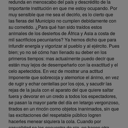
redunda en menoscabo del país y descrédito de la
importante institución en que me estoy ocupando. Por
muy sensible que me sea el decirlo, es lo cierto que
las fieras del Municipio no cumplen debidamente con
su cometido. ¿Para qué han sido traídos estos
animales de los desiertos de África y Asia a costa de
mil sacrificios pecuniarios? Ya hemos dicho que para
infundir energía y vigorizar al pueblo y al ejército. Pues
bien; yo no sé cómo han llenado su deber en los
primeros tiempos: mas actualmente puedo decir que
están muy lejos de desempeñarlo con la exactitud y el
celo apetecidos. En vez de mostrar una actitud
imponente que sobrecoja y atemorice el ánimo, en vez
de rugir y echar centellas por los ojos, y sacudir las
rejas de la jaula con el aparato del que quiere saltar
fuera y devorar en un credo a todos los espectadores,
se pasan la mayor parte del día en letargo vergonzoso,
tirados en un rincón como objetos inanimados, sin que
las excitaciones del respetable público logren
hacerles menear siquiera la cola. Cuando por
casualidad se les encuentra de pie, no hacen otra