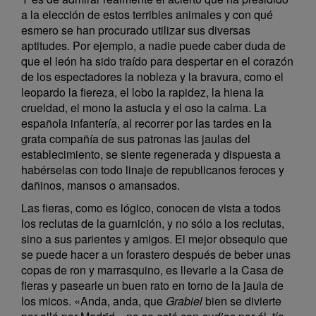
a la elección de estos terribles animales y con qué
esmero se han procurado utilizar sus diversas
aptitudes. Por ejemplo, a nadie puede caber duda de
que el león ha sido traído para despertar en el corazón
de los espectadores la nobleza y la bravura, como el
leopardo la fiereza, el lobo la rapidez, la hiena la
crueldad, el mono la astucia y el oso la calma. La
española infantería, al recorrer por las tardes en la
grata compañía de sus patronas las jaulas del
establecimiento, se siente regenerada y dispuesta a
habérselas con todo linaje de republicanos feroces y
dañinos, mansos o amansados.
Las fieras, como es lógico, conocen de vista a todos
los reclutas de la guarnición, y no sólo a los reclutas,
sino a sus parientes y amigos. El mejor obsequio que
se puede hacer a un forastero después de beber unas
copas de ron y marrasquino, es llevarle a la Casa de
fieras y pasearle un buen rato en torno de la jaula de
los micos. «Anda, anda, que
Grabiel
bien se divierte