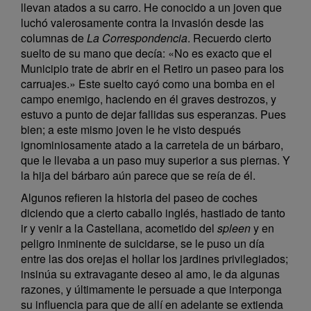
llevan atados a su carro. He conocido a un joven que
luchó valerosamente contra la invasión desde las
columnas de
La Correspondencia
. Recuerdo cierto
suelto de su mano que decía: «No es exacto que el
Municipio trate de abrir en el Retiro un paseo para los
carruajes.» Este suelto cayó como una bomba en el
campo enemigo, haciendo en él graves destrozos, y
estuvo a punto de dejar fallidas sus esperanzas. Pues
bien; a este mismo joven le he visto después
ignominiosamente atado a la carretela de un bárbaro,
que le llevaba a un paso muy superior a sus piernas. Y
la hija del bárbaro aún parece que se reía de él.
Algunos refieren la historia del paseo de coches
diciendo que a cierto caballo inglés, hastiado de tanto
ir y venir a la Castellana, acometido del
spleen
y en
peligro inminente de suicidarse, se le puso un día
entre las dos orejas el hollar los jardines privilegiados;
insinúa su extravagante deseo al amo, le da algunas
razones, y últimamente le persuade a que interponga
su influencia para que de allí en adelante se extienda