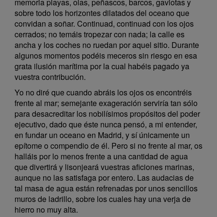
memoria playas, olas, peñascos, barcos, gaviotas y
sobre todo los horizontes dilatados del oceano que
convidan a soñar. Continuad, continuad con los ojos
cerrados; no temáis tropezar con nada; la calle es
ancha y los coches no ruedan por aquel sitio. Durante
algunos momentos podéis meceros sin riesgo en esa
grata ilusión marítima por la cual habéis pagado ya
vuestra contribución.
Yo no diré que cuando abráis los ojos os encontréis
frente al mar; semejante exageración serviría tan sólo
para desacreditar los nobilísimos propósitos del poder
ejecutivo, dado que éste nunca pensó, a mi entender,
en fundar un oceano en Madrid, y sí únicamente un
epítome o compendio de él. Pero si no frente al mar, os
halláis por lo menos frente a una cantidad de agua
que divertirá y lisonjeará vuestras aficiones marinas,
aunque no las satisfaga por entero. Las audacias de
tal masa de agua están refrenadas por unos sencillos
muros de ladrillo, sobre los cuales hay una verja de
hierro no muy alta.