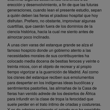
erección y desenvolvimiento, a fin de que las futuras
generaciones, cuando lean el presente estudio, sepan
a quién deben las fieras el piadoso hospital que hoy
disfrutan. Prefiero, no obstante, improvisar algunas
cuartillas, que caerán fuera de los dominios de la
ciencia histórica, hacia la cual me siento antes de
almorzar poco inclinado.
A unas cien varas del estanque grande se alza el
famoso hospicio donde un gobierno atento a las
necesidades morales de sus contribuyentes ha
colocado media docena de bestias feroces y veinte o
treinta micos, con el objeto de recrear y al propio
tiempo vigorizar a la guarnición de Madrid. Así como
los cisnes del estanque reciben sus emolumentos
para despertar en los indígenas ideas bucólicas y
sentimientos pastoriles, las alimañas de la Casa de
fieras han venido adrede de los desiertos de África
para infundir en la clase de tropa la ferocidad que
suele perder en el trato íntimo de criadas y costureras.
Y es de admirar realmente el acierto que ha presidido