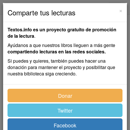
textos.info
Navega
×
Comparte tus lecturas
Aguas Fuertes
Textos.info es un proyecto gratuito de promoción
de la lectura
.
Armando Palacio Valdés
Ayúdanos a que nuestros libros lleguen a más gente
compartiendo lecturas en las redes sociales.
Cuentos
,
Colección
Si puedes y quieres, también puedes hacer una
donación para mantener el proyecto y posibilitar que
nuestra biblioteca siga creciendo.
Índice
Donar
Twitter
EL RETIRO DE MADRID
Facebook