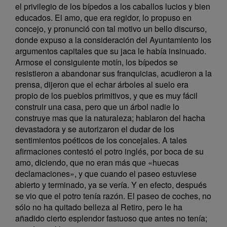
el privilegio de los bípedos a los caballos lucios y bien
educados. El amo, que era regidor, lo propuso en
concejo, y pronunció con tal motivo un bello discurso,
donde expuso a la consideración del Ayuntamiento los
argumentos capitales que su jaca le había insinuado.
Armose el consiguiente motín, los bípedos se
resistieron a abandonar sus franquicias, acudieron a la
prensa, dijeron que el echar árboles al suelo era
propio de los pueblos primitivos, y que es muy fácil
construir una casa, pero que un árbol nadie lo
construye mas que la naturaleza; hablaron del hacha
devastadora y se autorizaron el dudar de los
sentimientos poéticos de los concejales. A tales
afirmaciones contestó el potro inglés, por boca de su
amo, diciendo, que no eran más que «huecas
declamaciones», y que cuando el paseo estuviese
abierto y terminado, ya se vería. Y en efecto, después
se vio que el potro tenía razón. El paseo de coches, no
sólo no ha quitado belleza al Retiro, pero le ha
añadido cierto esplendor fastuoso que antes no tenía;