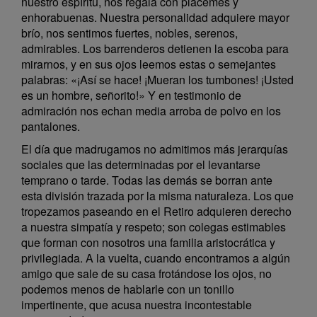
nuestro espíritu, nos regala con plácemes y
enhorabuenas. Nuestra personalidad adquiere mayor
brío, nos sentimos fuertes, nobles, serenos,
admirables. Los barrenderos detienen la escoba para
mirarnos, y en sus ojos leemos estas o semejantes
palabras: «¡Así se hace! ¡Mueran los tumbones! ¡Usted
es un hombre, señorito!» Y en testimonio de
admiración nos echan media arroba de polvo en los
pantalones.
El día que madrugamos no admitimos más jerarquías
sociales que las determinadas por el levantarse
temprano o tarde. Todas las demás se borran ante
esta división trazada por la misma naturaleza. Los que
tropezamos paseando en el Retiro adquieren derecho
a nuestra simpatía y respeto; son colegas estimables
que forman con nosotros una familia aristocrática y
privilegiada. A la vuelta, cuando encontramos a algún
amigo que sale de su casa frotándose los ojos, no
podemos menos de hablarle con un tonillo
impertinente, que acusa nuestra incontestable