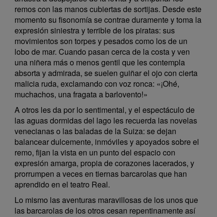
remos con las manos cubiertas de sortijas. Desde este
momento su fisonomía se contrae duramente y toma la
expresión siniestra y terrible de los piratas: sus
movimientos son torpes y pesados como los de un
lobo de mar. Cuando pasan cerca de la costa y ven
una niñera más o menos gentil que les contempla
absorta y admirada, se suelen guiñar el ojo con cierta
malicia ruda, exclamando con voz ronca: «¡Ohé,
muchachos, una fragata a barlovento!»
A otros les da por lo sentimental, y el espectáculo de
las aguas dormidas del lago les recuerda las novelas
venecianas o las baladas de la Suiza: se dejan
balancear dulcemente, inmóviles y apoyados sobre el
remo, fijan la vista en un punto del espacio con
expresión amarga, propia de corazones lacerados, y
prorrumpen a veces en tiernas barcarolas que han
aprendido en el teatro Real.
Lo mismo las aventuras maravillosas de los unos que
las barcarolas de los otros cesan repentinamente así