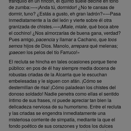
tranquilo en un rincón, el quinto suele decirle en tono
de zumba:—«¡Anda tú, dormidor! ¿No te cansas de
dormir, tuno? ¿Estás a gusto, eh gran ladrón?»—Pasa
inmediatamente a la del león y vierte sobre él otra
granizada de chistes.—«¡
Miale, miale
, qué boca abre
el cochino! ¿Nos almorzarías de buena gana, verdad?
Pues amigo,
pacencia
y llamar a Cachano, que
toos
semos
hijos de Dios. Manolo,
arrepara
qué melenas;
¡
paecen
los pelos del tío Farruco!»
El recluta se hincha en tales ocasiones porque tiene
público: en pos de él hay siempre media docena de
robustas criadas de la Alcarria que le escuchan
embelesadas y le siguen con afán. ¡Cómo se
desternillan de risa! ¡Cómo paladean los chistes del
donoso soldado! Nadie penetra como ellas el sentido
íntimo de sus frases, ni puede apreciar tan bien la
delicadeza nerviosa de su humorismo. Entre el recluta
y las criadas se engendra inmediatamente una
misteriosa corriente de simpatía, mediante la que el
fondo poético de sus corazones y todos los dulces