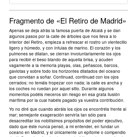
Fragmento de «El Retiro de Madrid»
Apenas se deja atrás la famosa puerta de Alcalá y se dan
algunos pasos por la calle de árboles que nos lleva a lo
interior del Retiro, empieza a refrescar el rostro un vientecillo
ligero y húmedo, y con ínfulas de marino. El corazón y los
pulmones se dilatan, se cierran involuntariamente los ojos
para recibir el beso blando de aquella brisa, y acuden
vagamente a la memoria playas, olas, peñascos, barcos,
gaviotas y sobre todo los horizontes dilatados del oceano
que convidan a soñar. Continuad, continuad con los ojos
cerrados; no temáis tropezar con nada; la calle es ancha y
los coches no ruedan por aquel sitio. Durante algunos
momentos podéis meceros sin riesgo en esa grata ilusión
marítima por la cual habéis pagado ya vuestra contribución.
Yo no diré que cuando abráis los ojos os encontréis frente al
mar; semejante exageración serviría tan sólo para
desacreditar los nobilísimos propósitos del poder ejecutivo,
dado que éste nunca pensó, a mi entender, en fundar un
oceano en Madrid, y sí únicamente un epítome o compendio