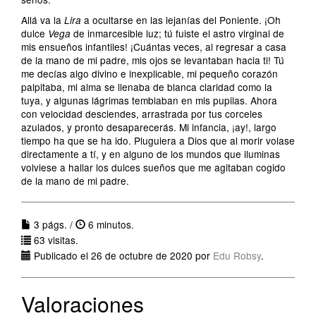
Allá va la
a ocultarse en las lejanías del Poniente. ¡Oh
Lira
dulce
de inmarcesible luz; tú fuiste el astro virginal de
Vega
mis ensueños infantiles! ¡Cuántas veces, al regresar a casa
de la mano de mi padre, mis ojos se levantaban hacia ti! Tú
me decías algo divino e inexplicable, mi pequeño corazón
palpitaba, mi alma se llenaba de blanca claridad como la
tuya, y algunas lágrimas temblaban en mis pupilas. Ahora
con velocidad desciendes, arrastrada por tus corceles
azulados, y pronto desaparecerás. Mi infancia, ¡ay!, largo
tiempo ha que se ha ido. Pluguiera a Dios que al morir volase
directamente a tí, y en alguno de los mundos que iluminas
volviese a hallar los dulces sueños que me agitaban cogido
de la mano de mi padre.
3 págs. /
6 minutos.
63 visitas.
Publicado el 26 de octubre de 2020 por
Edu Robsy
.
Valoraciones