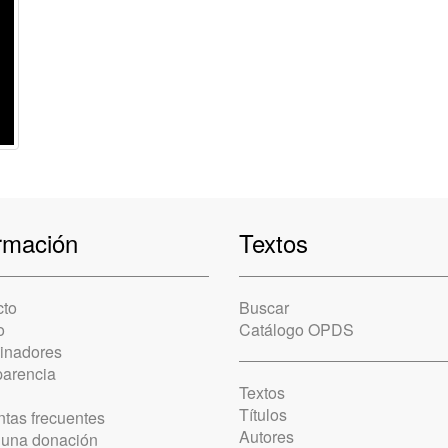
rmación
Textos
cto
Buscar
o
Catálogo OPDS
cinadores
parencia
Textos
Títulos
tas frecuentes
Autores
 una donación