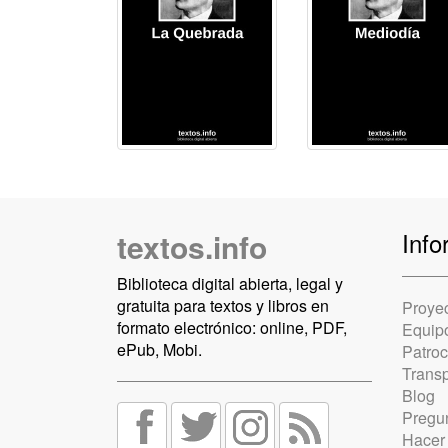
textos.info
Info
Biblioteca digital abierta, legal y
gratuita para textos y libros en
Proye
formato electrónico: online, PDF,
Equip
ePub, Mobi.
Patro
Trans
Blog
Pregun
Hacer