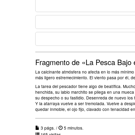
Fragmento de «La Pesca Bajo e
La calcinante atmósfera no afecta en lo más mínimo a
más ligero estremecimiento. El viento pasa por él, d
La tarea del pescador tiene algo de beatífica. Mucho 
henchida, su labio marchito se pliega en una mueca l
su despecho o su fastidio. Desenreda de nuevo los hi
Y la atarraya vuelve a ser tremolada. Vuelve a des
quedar inmoble, el ojo fijo, clavado con tenacidad e
3 págs. /
5 minutos.
165 visitas.