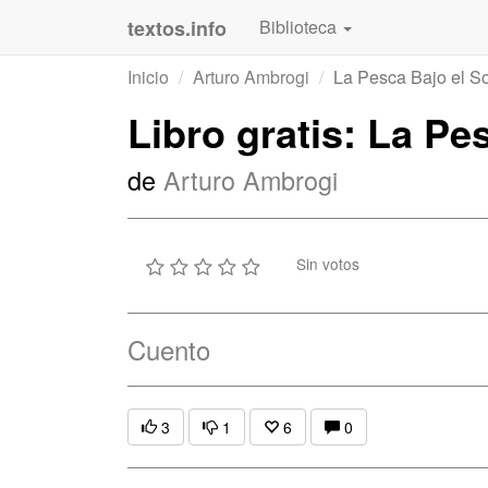
textos.info
Biblioteca
Inicio
Arturo Ambrogi
La Pesca Bajo el So
Libro gratis: La Pe
de
Arturo Ambrogi
Sin votos
Cuento
3
1
6
0