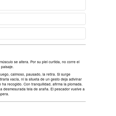
sculo se altera. Por su piel curtida, no corre el
 paisaje.
luego, calmoso, pausado, la retira. Si surge
arla vacía, ni la silueta de un gesto deja adivinar
e ha recogido. Con tranquilidad, afirma la plomada.
una desmesurada tela de araña. El pescador vuelve a
spera.