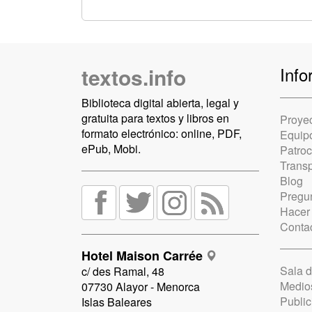
textos.info
Info
Biblioteca digital abierta, legal y
gratuita para textos y libros en
Proye
formato electrónico: online, PDF,
Equip
ePub, Mobi.
Patro
Trans
Blog
Pregun
Hacer
Conta
Hotel Maison Carrée
Sala 
c/ des Ramal, 48
Medio
07730 Alayor - Menorca
Public
Islas Baleares