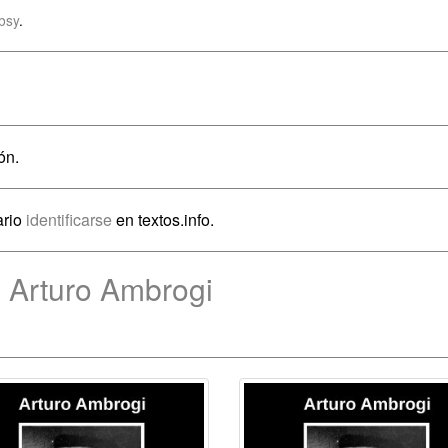
bsy
.
ón.
ario
identificarse
en textos.info.
 Arturo Ambrogi