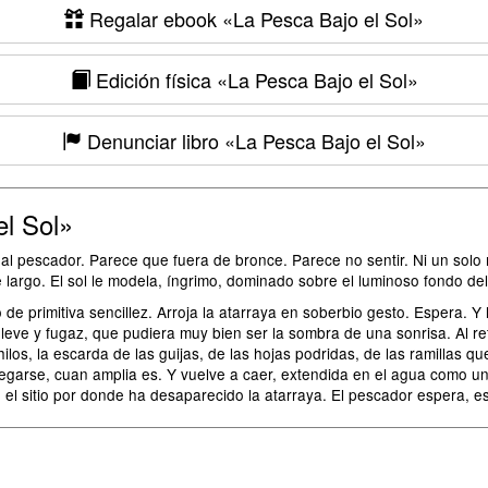
Regalar ebook
«La Pesca Bajo el Sol»
Edición física
«La Pesca Bajo el Sol»
Denunciar libro
«La Pesca Bajo el Sol»
l Sol»
l pescador. Parece que fuera de bronce. Parece no sentir. Ni un solo mú
e largo. El sol le modela, íngrimo, dominado sobre el luminoso fondo del
de primitiva sencillez. Arroja la atarraya en soberbio gesto. Espera. Y 
eve y fugaz, que pudiera muy bien ser la sombra de una sonrisa. Al retir
los, la escarda de las guijas, de las hojas podridas, de las ramillas qu
plegarse, cuan amplia es. Y vuelve a caer, extendida en el agua como 
n el sitio por donde ha desaparecido la atarraya. El pescador espera, e