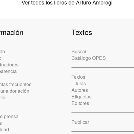
Ver todos los libros
de Arturo Ambrogi
rmación
Textos
cto
Buscar
o
Catálogo OPDS
cinadores
parencia
Textos
Títulos
tas frecuentes
Autores
 una donación
Etiquetas
cto
Editores
de prensa
Publicar
s
idad