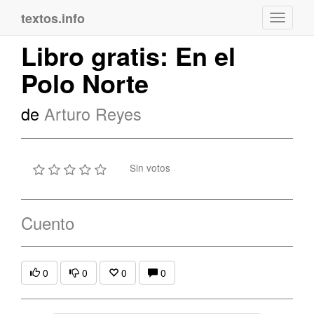
textos.info
Navega
Libro gratis: En el
Polo Norte
de
Arturo Reyes
Sin votos
Cuento
0
0
0
0