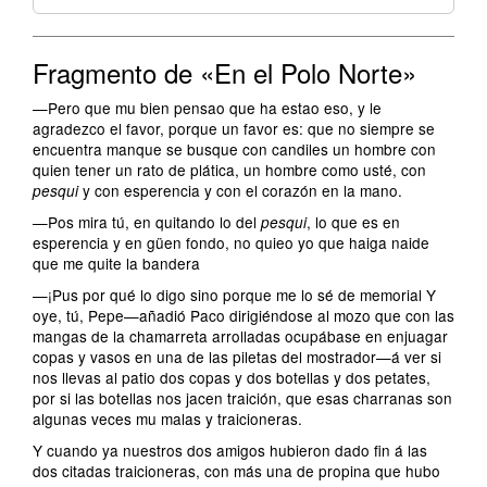
Fragmento de «En el Polo Norte»
—Pero que mu bien pensao que ha estao eso, y le
agradezco el favor, porque un favor es: que no siempre se
encuentra manque se busque con candiles un hombre con
quien tener un rato de plática, un hombre como usté, con
y con esperencia y con el corazón en la mano.
pesqui
—Pos mira tú, en quitando lo del
, lo que es en
pesqui
esperencia y en güen fondo, no quieo yo que haiga naide
que me quite la bandera
—¡Pus por qué lo digo sino porque me lo sé de memorial Y
oye, tú, Pepe—añadió Paco dirigiéndose al mozo que con las
mangas de la chamarreta arrolladas ocupábase en enjuagar
copas y vasos en una de las piletas del mostrador—á ver si
nos llevas al patio dos copas y dos botellas y dos petates,
por si las botellas nos jacen traición, que esas charranas son
algunas veces mu malas y traicioneras.
Y cuando ya nuestros dos amigos hubieron dado fin á las
dos citadas traicioneras, con más una de propina que hubo