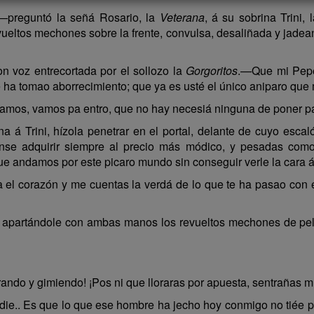
—preguntó la señá Rosario, la
Veterana
, á su sobrina Trini, 
vueltos mechones sobre la frente, convulsa, desaliñada y jadea
 voz entrecortada por el sollozo la
Gorgoritos
.—Que mi Pepe
ha tomao aborrecimiento; que ya es usté el único aniparo que
 vamos, vamos pa entro, que no hay necesiá ninguna de poner p
 á Trini, hízola penetrar en el portal, delante de cuyo escal
se adquirir siempre al precio más módico, y pesadas como 
ue andamos por este picaro mundo sin conseguir verle la cara á 
a el corazón y me cuentas la verdá de lo que te ha pasao con 
ina apartándole con ambas manos los revueltos mechones de pe
rando y gimiendo! ¡Pos ni que lloraras por apuesta, sentrañas m
e.. Es que lo que ese hombre ha jecho hoy conmigo no tiée perd