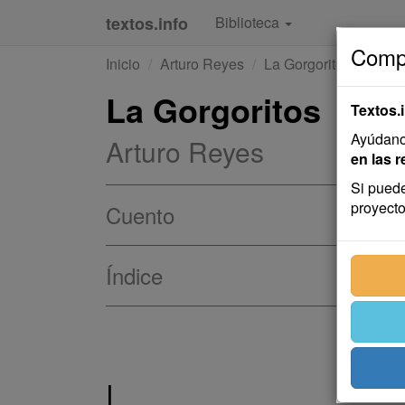
textos.info
Biblioteca
Compa
Inicio
Arturo Reyes
La Gorgoritos
La Gorgoritos
Textos.
Ayúdanos
Arturo Reyes
en las r
Si puede
proyecto
Cuento
Índice
I