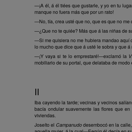
—¡A él, á él tiées que gustarle, y yo en tu luga
manque no fuera más que por un rato!
—No, tía, crea usté que no, que es que no me 
—¿Que no te quiée? Más que á las niñas de sus
—Si me quisiera no me hubiera mandao aquí c
lo mucho que dice que á usté le sobra y que á 
—¡Y vaya si te lo emprestaré!—exclamó la
V
mobiliario de su portal, que delataba de modo 
II
Iba cayendo la tarde; vecinas y vecinos salía
bacía ondular suavemente las flores que en
viviendas.
Joseíto el
Campanudo
desembocó en la calle, n
aquella mujer, á la cual—Eegún él decía en s