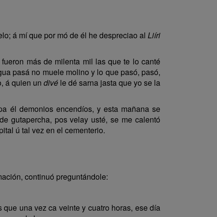
pelo; á mí que por mó de él he despreciao al
Liíri
ueron más de milenta mil las que te lo canté
 agua pasá no muele molino y lo que pasó, pasó,
o, á quien un
divé
le dé sarna jasta que yo se la
pa él demonios encendíos, y esta mañana se
de gutapercha, pos velay usté, se me calentó
ital ú tal vez en el cementerio.
mación, continuó preguntándole:
que una vez ca veinte y cuatro horas, ese día