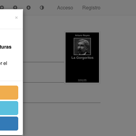
Acceso
Registro
×
turas
r el