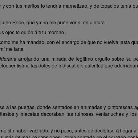
r y con tus méritos lo tendría marnetizao, y de topacios tenía qu
quiée Pepe, que ya no me puée ver ni en pintura.
 ojos te quiée á ti tu moreno.
omo me ha mandao, con el encargo de que no vuelva jasta que
mí me farta.
iderana
arrojando una mirada de legítimo orgullo sobre su p
elocuentísimo las dotes de indiscutible pulcritud que adornaban
nse á las puertas, donde sentados en animadas y pintorescas ag
 tiestos y macetas decoraban las ruinosas ventanuchas y lo
o sin haber vacilado, y no poco, antes de decidirse á llegar á 
us más íntimas expansiones—tenía sentada en el corazón por lo