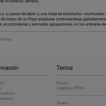
 de mi corazón, serrana.
 y un peazo de jabón y una miaja de blandurilla—murmuraba m
a del brazo de su Pepe alejábase contoneándose gallardamen
á, en pintorescas y animadas agrupaciones, en los umbrales de
 Robsy
.
rmación
Textos
cto
Buscar
o
Catálogo OPDS
cinadores
parencia
Textos