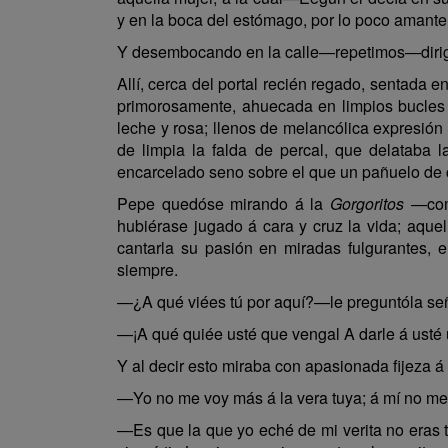
y en la boca del estómago, por lo poco amante qu
Y desembocando en la calle—repetimos—dirigió
Allí, cerca del portal recién regado, sentada en
primorosamente, ahuecada en limpios bucles 
leche y rosa; llenos de melancólica expresión 
de limpia la falda de percal, que delataba 
encarcelado seno sobre el que un pañuelo de 
Pepe quedóse mirando á la
Gorgoritos
—como
hubiérase jugado á cara y cruz la vida; aque
cantarla su pasión en miradas fulgurantes, 
siempre.
—¿A qué viées tú por aquí?—le preguntóla señá
—¡A qué quiée usté que vengal A darle á usté un
Y al decir esto miraba con apasionada fijeza á
—Yo no me voy más á la vera tuya; á mí no me
—Es que la que yo eché de mi verita no eras tú,