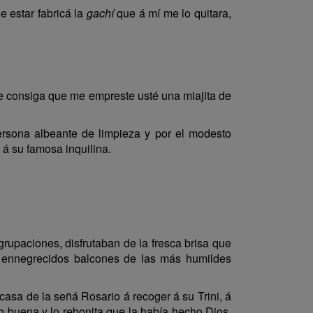
e estar fabricá la
gachí
que á mí me lo quitara,
 consiga que me empreste usté una miajita de
ersona albeante de limpieza y por el modesto
 á su famosa inquilina.
rupaciones, disfrutaban de la fresca brisa que
s ennegrecidos balcones de las más humildes
casa de la señá Rosario á recoger á su Trini, á
 buena y lo rebonita que la había hecho Dios,