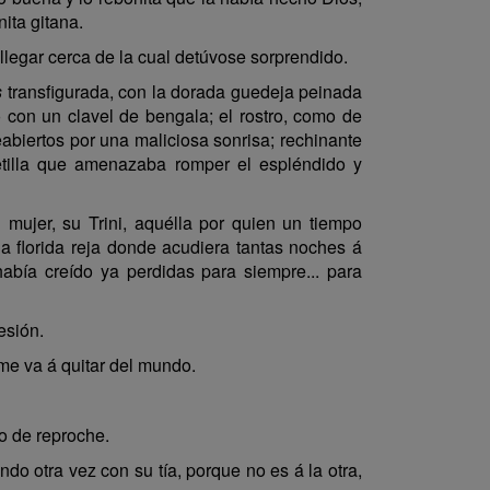
nita gitana.
l llegar cerca de la cual detúvose sorprendido.
s
transfigurada, con la dorada guedeja peinada
con un clavel de bengala; el rostro, como de
eabiertos por una maliciosa sonrisa; rechinante
uetilla que amenazaba romper el espléndido y
mujer, su Trini, aquélla por quien un tiempo
a florida reja donde acudiera tantas noches á
abía creído ya perdidas para siempre... para
esión.
 me va á quitar del mundo.
o de reproche.
ndo otra vez con su tía, porque no es á la otra,