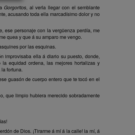
la
Gorgoritos
, al verla llegar con el semblante
nte, acusando toda ella marcadísimo dolor y no
, ese personaje con la vergüenza perdía, me
 me quea y que á su amparo me vengo.
asquines por las esquinas.
ón improvisaba ella á diario su puesto, donde,
la equidad ordena, las mejores hortalizas y
la fortuna.
ese guasón de cuerpo entero que te tocó en el
lo, que limpio hubiera merecido sobradamente
ías!
ón de Dios. ¡Tirarme á mí á la calle! la mí, á