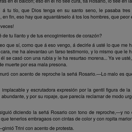
s en el balcón; eso en él no tiée cura, tía Rosario, lo tiée en l
 á tu tío, que Dios tenga en su santo seno, le pasaba tres 
o, en fin, eso hay que aguantárselo á tos los hombres, que peor
 veces!
é de tu llanto y de tus encogimientos de corazón?
eo que sí, como que á eso vengo, á decirle á usté lo que me 
ra, me ha alevantao un farso testimonio, y lo mismo que le hu
 él se casó con una rubia y le ha resurtao morena... Ya ve ust
e muerte por esa mala presona.
uró con acento de reproche la señá Rosario.—Lo malo es que 
n implacable y escrutadora expresión por la gentil figura de la
abundante, y por su ropaje, que parecía reclamar de modo urg
iguió diciendo la señá Rosario con tono de reproche,—y no c
que tenerlos embragaos con cintas de color y con ropita marion
gimió Trini con acento de protesta.