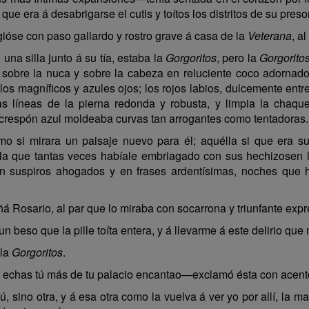
e era á desabrigarse el cutis y toítos los distritos de su preso
se con paso gallardo y rostro grave á casa de la
Veterana
, a
 una silla junto á su tía, estaba la
Gorgoritos
, pero la
Gorgorito
sobre la nuca y sobre la cabeza en reluciente coco adornado 
los magníficos y azules ojos; los rojos labios, dulcemente entr
las líneas de la pierna redonda y robusta, y limpia la chaq
crespón azul moldeaba curvas tan arrogantes como tentadoras.
 si mirara un paisaje nuevo para él; aquélla si que era su 
lla que tantas veces habíale embriagado con sus hechizosen l
en suspiros ahogados y en frases ardentísimas, noches que h
 Rosario, al par que lo miraba con socarrona y triunfante expr
 beso que la pille toíta entera, y á llevarme á este delirio que
 la
Gorgoritos
.
 echas tú más de tu palacio encantao—exclamó ésta con acent
 sino otra, y á esa otra como la vuelva á ver yo por allí, la ma