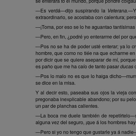
se enterará tó el mundo, porque pondré colgaura
—Es verdá—dijo suspirando la
Veterana.—
Y
extraordinario, se acostaba con calentura; per
—¡Toma, por eso se lo he aguantao tantísimas
—Pero, en fin, ¿podré yo enterarme del por qu
—Pos no se ha de poder usté enterar; ya lo cr
hombre, que como no tiée na que echarme en ca
por dicir que se quiere aseparar de mí, porque
es paño que me ha caío de tanto pasar
ducas
d
—Pos lo malo no es que lo haiga dicho—murm
se dice en la misa.
Y al decir esto, paseaba sus ojos la vieja co
pregonaba inexplicable abandono; por su pelo 
un par de planchas calientes.
—La boca me duele también de repetírtelo—s
alguna vez del seguro, ¡que á los hombres hay 
—Pero si yo no tengo que gustarle ya á nadie—