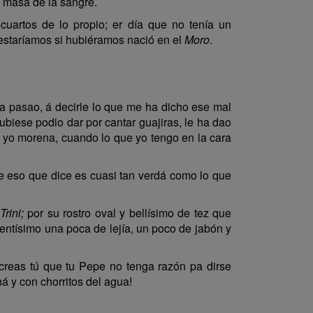
a masa de la sangre.
cuartos de lo propio; er día que no tenía un
 estaríamos si hubiéramos nació en el
Moro
.
ha pasao, á decirle lo que me ha dicho ese mal
biese podio dar por cantar guajiras, le ha dao
é, yo morena, cuando lo que yo tengo en la cara
eso que dice es cuasi tan verdá como lo que
Trini;
por su rostro oval y bellísimo de tez que
entísimo una poca de lejía, un poco de jabón y
reas tú que tu Pepe no tenga razón pa dirse
á y con chorritos del agua!