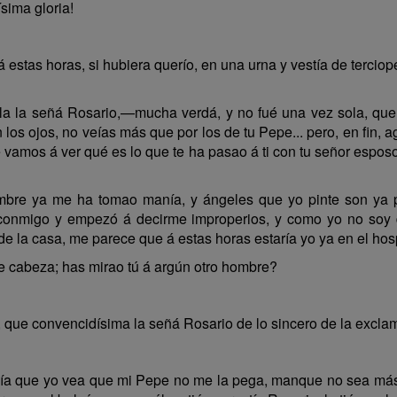
sima gloria!
 á estas horas, si hubiera querío, en una urna y vestía de tercio
la señá Rosario,—mucha verdá, y no fué una vez sola, que f
n los ojos, no veías más que por los de tu Pepe... pero, en fin,
 vamos á ver qué es lo que te ha pasao á ti con tu señor espos
re ya me ha tomao manía, y ángeles que yo pinte son ya 
 conmigo y empezó á decirme improperios, y como yo no soy 
 de la casa, me parece que á estas horas estaría yo ya en el hosp
 cabeza; has mirao tú á argún otro hombre?
, que convencidísima la señá Rosario de lo sincero de la excla
día que yo vea que mi Pepe no me la pega, manque no sea más 