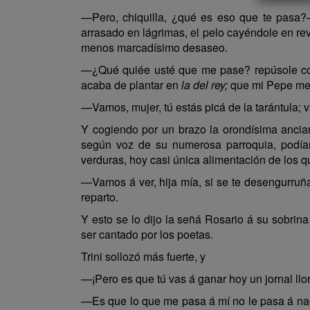
—Pero, chiquilla, ¿qué es eso que te pasa?
arrasado en lágrimas, el pelo cayéndole en re
menos marcadísimo desaseo.
—¿Qué quiée usté que me pase? repúsole con
acaba de plantar en
la del rey;
que mi Pepe me 
—Vamos, mujer, tú estás picá de la tarántula;
Y cogiendo por un brazo la orondísima anciana
según voz de su numerosa parroquia, podían
verduras, hoy casi única alimentación de los q
—Vamos á ver, hija mía, si se te desengurruñ
reparto.
Y esto se lo dijo la señá Rosario á su sobr
ser cantado por los poetas.
Trini sollozó más fuerte, y
—¡Pero es que tú vas á ganar hoy un jornal llo
—Es que lo que me pasa á mí no le pasa á nadi