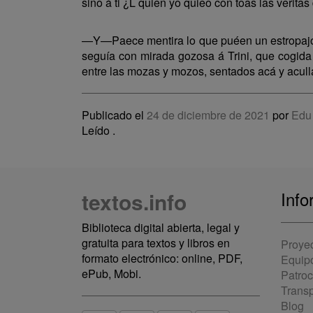
sino á ti ¿L quien yo quieo con toas las veritas
—Y—Paece mentira lo que puéen un estropajo
seguía con mirada gozosa á Trini, que cogid
entre las mozas y mozos, sentados acá y acull
Publicado el
24 de diciembre de 2021
por
Edu
Leído
.
textos.info
Info
Biblioteca digital abierta, legal y
gratuita para textos y libros en
Proye
formato electrónico: online, PDF,
Equip
ePub, Mobi.
Patro
Trans
Blog