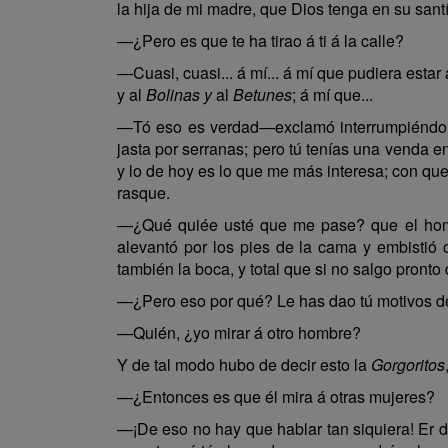
la hija de mi madre, que Dios tenga en su santí
—¿Pero es que te ha tirao á ti á la calle?
—Cuasi, cuasi... á mí... á mí que pudiera estar
y al
Bolinas y
al
Betunes
; á mí que...
—Tó eso es verdad—exclamó interrumpiéndola 
jasta por serranas; pero tú tenías una venda e
y lo de hoy es lo que me más interesa; con que
rasque.
—¿Qué quiée usté que me pase? que el homb
alevantó por los pies de la cama y embistió
también la boca, y total que si no salgo pronto
—¿Pero eso por qué? Le has dao tú motivos de
—Quién, ¿yo mirar á otro hombre?
Y de tal modo hubo de decir esto la
Gorgoritos
—¿Entonces es que él mira á otras mujeres?
—¡De eso no hay que hablar tan siquiera! Er 