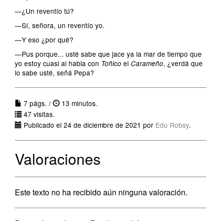
—¿Un reventío tú?
—Sí, señora, un reventío yo.
—Y eso ¿por qué?
—Pus porque... usté sabe que jace ya la mar de tiempo que
yo estoy cuasi al habla con
el
, ¿verdá que
Toñico
Carameño
lo sabe usté, señá Pepa?
7 págs. /
13 minutos.
47 visitas.
Publicado el 24 de diciembre de 2021 por
Edu Robsy
.
Valoraciones
Este texto no ha recibido aún ninguna valoración.