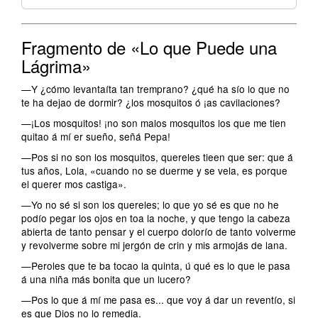
Fragmento de «Lo que Puede una
Lágrima»
—Y ¿cómo levantaíta tan tremprano? ¿qué ha sío lo que no
te ha dejao de dormir? ¿los mosquitos ó ¡as cavilaciones?
—¡Los mosquitos! ¡no son malos mosquitos los que me tien
quitao á mí er sueño, señá Pepa!
—Pos si no son los mosquitos, quereles tieen que ser: que á
tus años, Lola, «cuando no se duerme y se vela, es porque
el querer mos castiga».
—Yo no sé si son los quereles; lo que yo sé es que no he
podío pegar los ojos en toa la noche, y que tengo la cabeza
abierta de tanto pensar y el cuerpo dolorío de tanto volverme
y revolverme sobre mi jergón de crin y mis armojás de lana.
—Peroles que te ba tocao la quinta, ú qué es lo que le pasa
á una niña más bonita que un lucero?
—Pos lo que á mí me pasa es... que voy á dar un reventío, si
es que Dios no lo remedia.