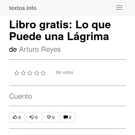
textos.info
Navega
Libro gratis: Lo que
Puede una Lágrima
de
Arturo Reyes
Sin votos
Cuento
0
0
0
0