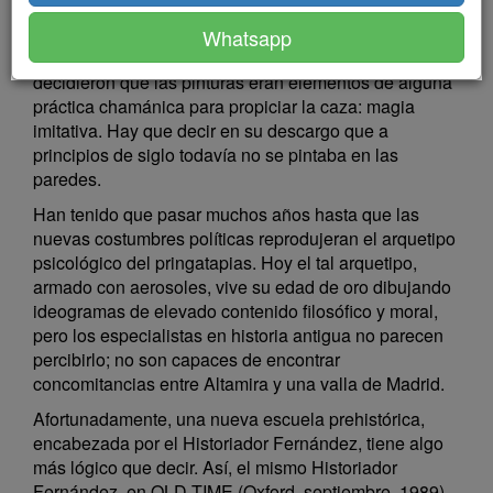
No obstante, estos sabios no supieron librarse de la
idea de que el hombre antiguo, además de barbudo,
Whatsapp
sólo pensaba en la religión y en la comida y
decidieron que las pinturas eran elementos de alguna
práctica chamánica para propiciar la caza: magia
imitativa. Hay que decir en su descargo que a
principios de siglo todavía no se pintaba en las
paredes.
Han tenido que pasar muchos años hasta que las
nuevas costumbres políticas reprodujeran el arquetipo
psicológico del pringatapias. Hoy el tal arquetipo,
armado con aerosoles, vive su edad de oro dibujando
ideogramas de elevado contenido filosófico y moral,
pero los especialistas en historia antigua no parecen
percibirlo; no son capaces de encontrar
concomitancias entre Altamira y una valla de Madrid.
Afortunadamente, una nueva escuela prehistórica,
encabezada por el Historiador Fernández, tiene algo
más lógico que decir. Así, el mismo Historiador
Fernández, en OLD TIME (Oxford, septiembre, 1989),