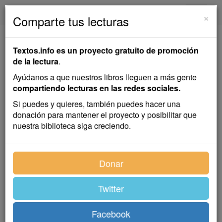
textos.info
Navega
×
Comparte tus lecturas
Arte Parietal
Textos.info es un proyecto gratuito de promoción
de la lectura
.
Arturo Robsy
Ayúdanos a que nuestros libros lleguen a más gente
compartiendo lecturas en las redes sociales.
Cuento
Si puedes y quieres, también puedes hacer una
donación para mantener el proyecto y posibilitar que
nuestra biblioteca siga creciendo.
El Arte Parietal empezó en España pintando bisontes
o arqueros con sus atributos al aire. Los franceses,
cuando Marcelino de Sautuola publicó su
Donar
descubrimiento en 1880, no se lo creyeron. Sólo
cuando ellos encontraron los grabados de La Mouthe
Twitter
y de Font—de—Gaume, en 1901, y necesitaron
presumir, acabaron aceptando que los bisontes de
Altamira eran verdaderamente antiguos.
Facebook