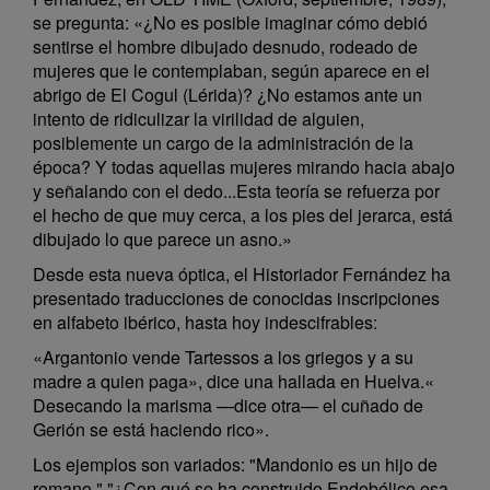
se pregunta: «¿No es posible imaginar cómo debió
sentirse el hombre dibujado desnudo, rodeado de
mujeres que le contemplaban, según aparece en el
abrigo de El Cogul (Lérida)? ¿No estamos ante un
intento de ridiculizar la virilidad de alguien,
posiblemente un cargo de la administración de la
época? Y todas aquellas mujeres mirando hacia abajo
y señalando con el dedo...Esta teoría se refuerza por
el hecho de que muy cerca, a los pies del jerarca, está
dibujado lo que parece un asno.»
Desde esta nueva óptica, el Historiador Fernández ha
presentado traducciones de conocidas inscripciones
en alfabeto ibérico, hasta hoy indescifrables:
«Argantonio vende Tartessos a los griegos y a su
madre a quien paga», dice una hallada en Huelva.«
Desecando la marisma —dice otra— el cuñado de
Gerión se está haciendo rico».
Los ejemplos son variados: "Mandonio es un hijo de
romano." "¿Con qué se ha construido Endobélico esa