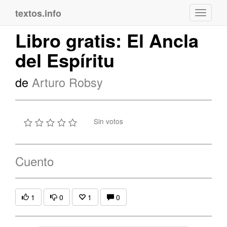
textos.info
Navega
Libro gratis: El Ancla
del Espíritu
de
Arturo Robsy
Sin votos
Cuento
1
0
1
0