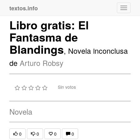
textos.info
Navega
Libro gratis: El
Fantasma de
Blandings
, Novela inconclusa
de
Arturo Robsy
Sin votos
Novela
0
0
0
0